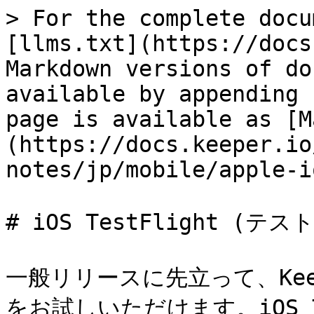
> For the complete docu
[llms.txt](https://docs
Markdown versions of do
available by appending 
page is available as [M
(https://docs.keeper.io
notes/jp/mobile/apple-i
# iOS TestFlight (テス
一般リリースに先立って、Keepe
をお試しいただけます。iOS T