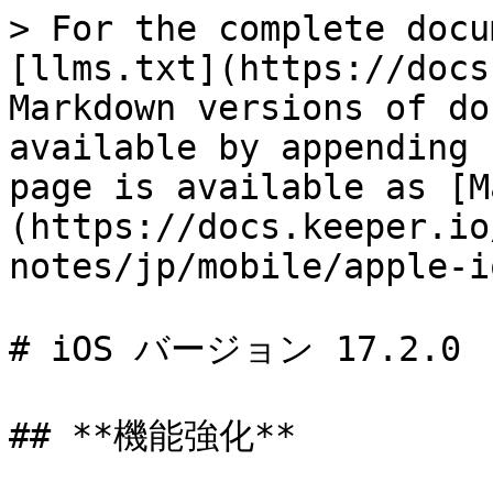
> For the complete docu
[llms.txt](https://docs
Markdown versions of do
available by appending 
page is available as [M
(https://docs.keeper.io
notes/jp/mobile/apple-i
# iOS バージョン 17.2.0

## **機能強化**
