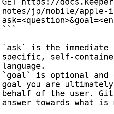
GET https://docs.keeper
notes/jp/mobile/apple-i
ask=<question>&goal=<en
```

`ask` is the immediate 
specific, self-containe
language.

`goal` is optional and 
goal you are ultimately
behalf of the user. Git
answer towards what is 