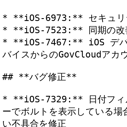
* **iOS-6973:** セキ
* **iOS-7523:** 同期の改
* **iOS-7467:** i
バイスからのGovCloudア
## **バグ修正**

* **iOS-7329:** 
ーでボルトを表示している場
い不具合を修正
