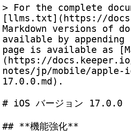
> For the complete docu
[llms.txt](https://docs
Markdown versions of do
available by appending 
page is available as [M
(https://docs.keeper.io
notes/jp/mobile/apple-i
17.0.0.md).

# iOS バージョン 17.0.0

## **機能強化**
