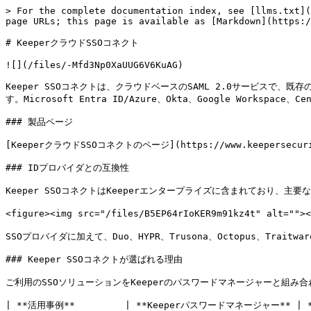
> For the complete documentation index, see [llms.txt](
page URLs; this page is available as [Markdown](https:/
# KeeperクラウドSSOコネクト

![](/files/-Mfd3Np0XaUUG6V6KuAG)

Keeper SSOコネクトは、クラウドベースのSAML 2.0サービスで
す。Microsoft Entra ID/Azure、Okta、Google Workspac
### 製品ページ

[KeeperクラウドSSOコネクトのページ](https://www.keepersecurity.
### IDプロバイダとの互換性

Keeper SSOコネクトはKeeperエンタープライズに含まれており、主要な
<figure><img src="/files/B5EP64rIoKER9m91kz4t" alt="
SSOプロバイダに加えて、Duo、HYPR、Trusona、Octopus、Trai
### Keeper SSOコネクトが選ばれる理由

ご利用のSSOソリューションをKeeperのパスワードマネージャーと組み
| **活用事例**         | **Keeperパスワードマネージャー** | *