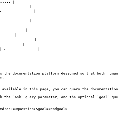
----- |

            |

             |

             |

            |

          |

           |

      |

              |

          |

              |

s the documentation platform designed so that both human
m.

 available in this page, you can query the documentation
h the `ask` query parameter, and the optional `goal` que
md?ask=<question>&goal=<endgoal>
