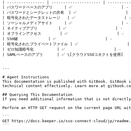
| ---------------- | --------------------- | ----------
| パスワードベースのアプリ     | ✅                     | -   
| パスワードとシークレットの共有  | ✅                     | -  
| 暗号化されたデータストレージ   | ✅                     | -  
| ソーシャルメディアサイト     | ✅                     | -   
| ネイティブアプリ         | ✅                     | -     
| オフラインアクセス        | ✅                     | -    
| SSH鍵             | ✅                     | -         
| 暗号化されたプライベートファイル | ✅                     | - 
| ゼロ知識暗号化          | ✅                     | -     
| SAMLベースのアプリ      | ✅ \[クラウドSSOコネクトを使用]   | - 
---

# Agent Instructions

This documentation is published with GitBook. GitBook i
technical content effectively. Learn more at gitbook.co
## Querying This Documentation

If you need additional information that is not directly
Perform an HTTP GET request on the current page URL wit
```

GET https://docs.keeper.io/sso-connect-cloud/jp/readme.
```
