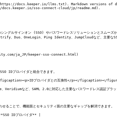
https://docs.keeper.io/llms.txt). Markdown versions of d
/docs.keeper.io/sso-connect-cloud/jp/readme.md).

、既存のシングルサインオン (SSO) やパスワードレスソリューションとス
e、Centrify、Duo、OneLogin、Ping Identity、JumpCloudなど
com/ja_JP/keeper-sso-connect.html)

SSO IDプロバイダと統合できます。

"><figcaption><p>IDプロバイダとの互換性</p></figcaption></figur
tware、Veridiumなど、SAML 2.0に対応した主要なパスワードレス認証
合わせることで、機能面とセキュリティ面の主要なギャップを解消できます。

*SSO IDプロバイダ** |
