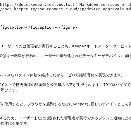
https://docs.keeper.io/llms.txt). Markdown versions of d
/docs.keeper.io/sso-connect-cloud/jp/device-approvals.md
figcaption></figcaption></figure>

ユーザーまたは管理者が実行することも、Keeperオートメーターサービス
承認ではキー転送が行われ、ユーザーの暗号化されたデータキーがデバイスに届
ずシームレスなログイン体験を維持しながら、ゼロ知識暗号化を実現できます。

イス上で楕円曲線の秘密鍵と公開鍵のペアが生成されます。IDプロバイダ
呼びます。

使用すると、ブラウザを起動するたびにKeeperに新しいデバイスとして
うにするため、ユーザーまたは指定された管理者が実行できるプッシュ通知に
操作は不要です。
