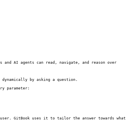
s and AI agents can read, navigate, and reason over 
 dynamically by asking a question.

ry parameter:

user. GitBook uses it to tailor the answer towards what 