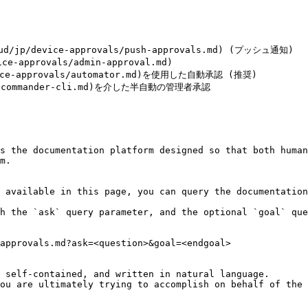
p/device-approvals/push-approvals.md) (プッシュ通知)

approvals/admin-approval.md)

ce-approvals/automator.md)を使用した自動承認 (推奨)

als/commander-cli.md)を介した半自動の管理者承認

s the documentation platform designed so that both human
m.

 available in this page, you can query the documentation
h the `ask` query parameter, and the optional `goal` que
approvals.md?ask=<question>&goal=<endgoal>

 self-contained, and written in natural language.

ou are ultimately trying to accomplish on behalf of the 