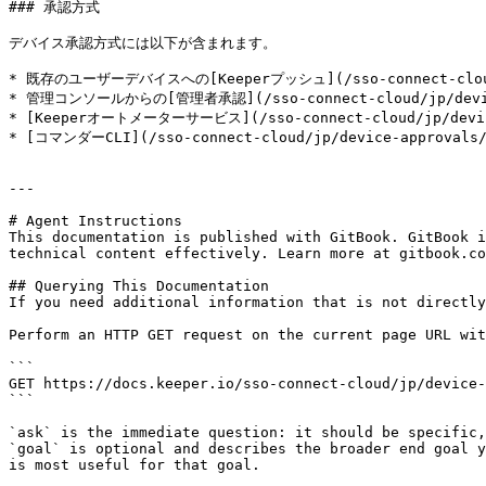
### 承認方式

デバイス承認方式には以下が含まれます。

* 既存のユーザーデバイスへの[Keeperプッシュ](/sso-connect-cloud/j
* 管理コンソールからの[管理者承認](/sso-connect-cloud/jp/device-
* [Keeperオートメーターサービス](/sso-connect-cloud/jp/devi
* [コマンダーCLI](/sso-connect-cloud/jp/device-approv
---

# Agent Instructions

This documentation is published with GitBook. GitBook i
technical content effectively. Learn more at gitbook.co
## Querying This Documentation

If you need additional information that is not directly
Perform an HTTP GET request on the current page URL wit
```

GET https://docs.keeper.io/sso-connect-cloud/jp/device-
```

`ask` is the immediate question: it should be specific,
`goal` is optional and describes the broader end goal y
is most useful for that goal.
