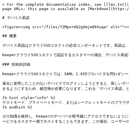
> For the complete documentation index, see [llms.txt](
page URLs; this page is available as [Markdown](https:/
# デバイス承認

<figure><img src="/files/TZMpvrHQ2gXmjm8khuqa" alt=""><
## 概要

デバイス承認はクラウドSSOコネクトの必須コンポーネントです。承認は、
KeeperクラウドSSOコネクトで認証するカスタマーの場合、デバイス
### 技術的詳細

KeeperクラウドSSOコネクトでは、SAML 2.0IDプロバイダを問わ
過去に使用したことのないデバイスでログインしようとすると、新しいデバ
きるようにするため、鍵交換が必要になります。これを「デバイス承認」と
{% hint style="info" %}

ゲストモード、プライベートモード、またはシークレットモードのブラウザを
{% endhint %}

ゼロ知識を維持し、Keeperのサーバーが暗号鍵にアクセスできないよ
ービスをカスタマー側でホストすることもできます。この場合、ユーザーの