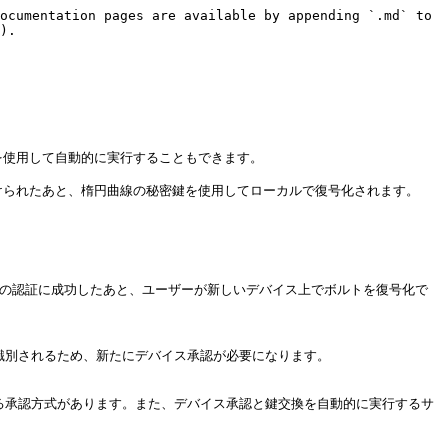
ocumentation pages are available by appending `.md` to 
).

を使用して自動的に実行することもできます。

けられたあと、楕円曲線の秘密鍵を使用してローカルで復号化されます。

での認証に成功したあと、ユーザーが新しいデバイス上でボルトを復号化で
識別されるため、新たにデバイス承認が必要になります。

よる承認方式があります。また、デバイス承認と鍵交換を自動的に実行するサ