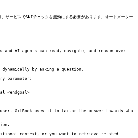
は、サービスでSNIチェックを無効にする必要があります。オートメーター
s and AI agents can read, navigate, and reason over 
 dynamically by asking a question.

ry parameter:

al=<endgoal>

user. GitBook uses it to tailor the answer towards what 
ion.

itional context, or you want to retrieve related 