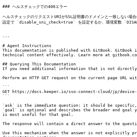
### ヘルスチェックでの400エラー

ヘルスチェックのリクエストURIがSSL証明書のドメインと一致しない場
設定で `disable_sni_check=true` を設定するか、環境変数 `DISA
---

# Agent Instructions

This documentation is published with GitBook. GitBook i
technical content effectively. Learn more at gitbook.co
## Querying This Documentation

If you need additional information that is not directly
Perform an HTTP GET request on the current page URL wit
```

GET https://docs.keeper.io/sso-connect-cloud/jp/device-
```

`ask` is the immediate question: it should be specific,
`goal` is optional and describes the broader end goal y
is most useful for that goal.

The response will contain a direct answer to the questi
Use this mechanism when the answer is not explicitly pr