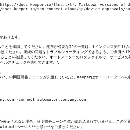
https://docs.keeper.io/llms.txt). Markdown versions of d
/docs.keeper.io/sso-connect-cloud/jp/device-approvals/au
かあります。

を確認してください。開放が必要なIPの一覧は、[イングレス要件](/sso-con
md)のページをご参照ください。接続の問題をトラブルシューティングできるよう、ご自身
ていることを確認してください。オートメーターのログファイルで、サービス
てヘルスチェックを実行できます。\



い。中間証明書チェーンが欠落していると、Keeperはオートメーターへの接続
ny.com -connect automator.company.com

示されない場合、証明書チェーン全体が読み込まれていません。この問題を解決す
rtificate.md)ページの**手順4**をご参照ください。
