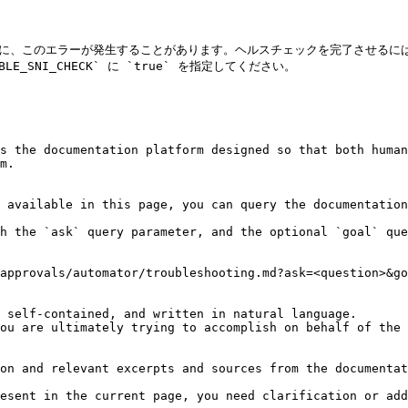
合に、このエラーが発生することがあります。ヘルスチェックを完了させるに
BLE_SNI_CHECK` に `true` を指定してください。

s the documentation platform designed so that both human
m.

 available in this page, you can query the documentation
h the `ask` query parameter, and the optional `goal` que
approvals/automator/troubleshooting.md?ask=<question>&go
 self-contained, and written in natural language.

ou are ultimately trying to accomplish on behalf of the 
on and relevant excerpts and sources from the documentat
esent in the current page, you need clarification or add