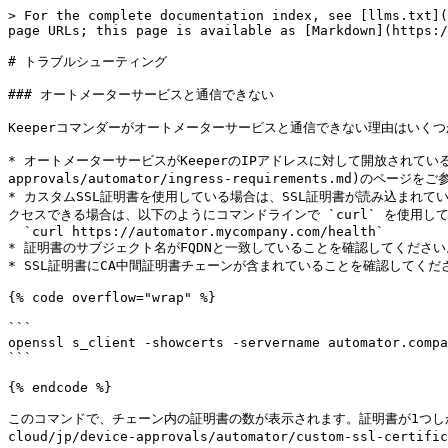
> For the complete documentation index, see [llms.txt](
page URLs; this page is available as [Markdown](https:/
# トラブルシューティング

### オートメーターサービスと通信できない

Keeperコマンダーがオートメーターサービスと通信できない理由はいくつ
* オートメーターサービスがKeeperのIPアドレスに対して開放されていること
approvals/automator/ingress-requirements.
* カスタムSSL証明書を使用している場合は、SSL証明書が読み込まれ
クセスできる場合は、以下のようにコマンドラインで `curl` を使用し
  `curl https://automator.mycompany.com/health`

* 証明書のサブジェクト名がFQDNと一致していることを確認してください。
* SSL証明書にCA中間証明書チェーンが含まれていることを確認してくださ
{% code overflow="wrap" %}

```

openssl s_client -showcerts -servername automator.compa
```

{% endcode %}

このコマンドで、チェーン内の証明書の数が表示されます。証明書が1つしか表
cloud/jp/device-approvals/automator/custom-ssl-ce