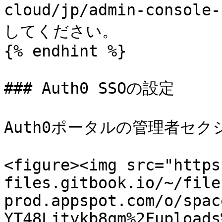
cloud/jp/admin-consol
してください。

{% endhint %}

### Auth0 SSOの設定

Auth0ポータルの管理者セク
<figure><img src="https
files.gitbook.io/~/file
prod.appspot.com/o/spac
YT48Ljtykb8qm%2Fuploads