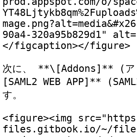
prod.appspot.com/o/spac
YT48Ljtykb8qm%2Fuploads
mage.png?alt=media&#x26
90a4-320a95b829d1" alt=
</figcaption></figure>

次に、 **\[Addons]**
[SAML2 WEB APP]** 
す。

<figure><img src="https
files.gitbook.io/~/file