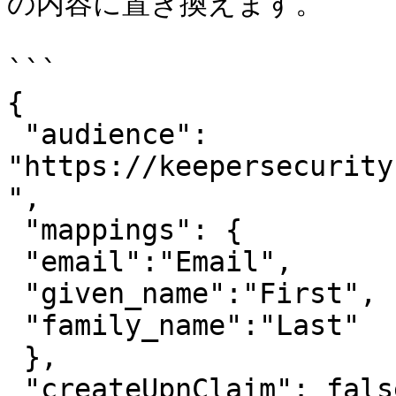
の内容に置き換えます。

```

{

 "audience": 
"https://keepersecurity
",

 "mappings": {

 "email":"Email",

 "given_name":"First",

 "family_name":"Last"

 },

 "createUpnClaim": false,
