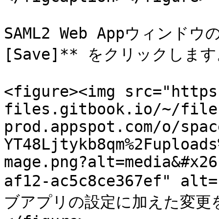
SAML2 Web Appウィンド
[Save]** をクリックします
<figure><img src="https
files.gitbook.io/~/file
prod.appspot.com/o/spac
YT48Ljtykb8qm%2Fuploads
mage.png?alt=media&#x26
af12-ac5c8ce367ef" alt
ブアプリの設定に加えた変更を保存