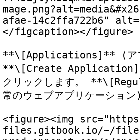
mage.png?alt=media&#x26
afae-14c2ffa722b6" alt=
</figcaption></figure>

**\[Applications]*
**\[Create Applicat
クリックします。 **\[Regular
常のウェブアプリケーション)
<figure><img src="https
files.gitbook.io/~/file