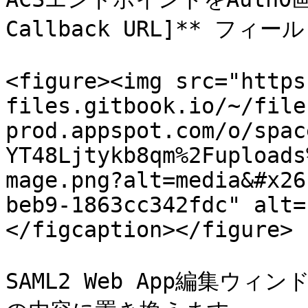
Callback URL]** フィ
<figure><img src="https
files.gitbook.io/~/file
prod.appspot.com/o/spac
YT48Ljtykb8qm%2Fuploads
mage.png?alt=media&#x26
beb9-1863cc342fdc" alt=
</figcaption></figure>

SAML2 Web App編集ウ