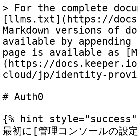
> For the complete docu
[llms.txt](https://docs
Markdown versions of do
available by appending 
page is available as [M
(https://docs.keeper.io
cloud/jp/identity-provi
# Auth0

{% hint style="success" 
最初に[管理コンソールの設定](/