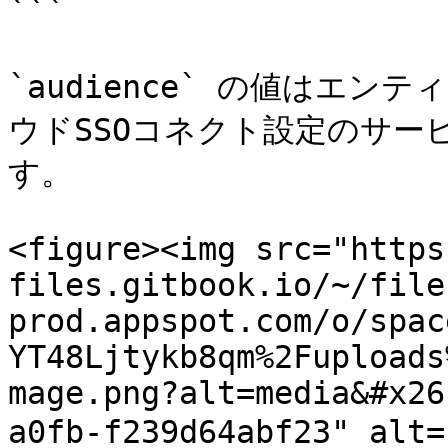
```

`audience` の値はエンテ
ウドSSOコネクト設定のサー
す。

<figure><img src="https
files.gitbook.io/~/file
prod.appspot.com/o/spac
YT48Ljtykb8qm%2Fuploads
mage.png?alt=media&#x26
a0fb-f239d64abf23" al