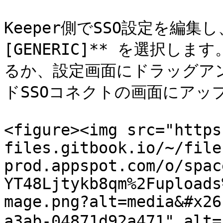
Keeper側でSSO設定を編集し、
[GENERIC]** を選択します
るか、設定画面にドラッグアン
ドSSOコネクトの画面にアッ
<figure><img src="https
files.gitbook.io/~/file
prod.appspot.com/o/spac
YT48Ljtykb8qm%2Fuploads
mage.png?alt=media&#x26
a3ab-04871d92a471" alt