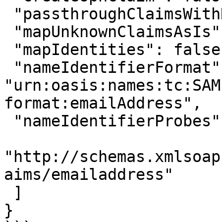
 "passthroughClaimsWithNoMapping": false,

 "mapUnknownClaimsAsIs": false,

 "mapIdentities": false,

 "nameIdentifierFormat": 
"urn:oasis:names:tc:SAM
format:emailAddress",

 "nameIdentifierProbes": [

"http://schemas.xmlsoap
aims/emailaddress"

 ]

}
