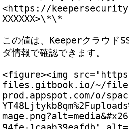
<https://keepersecurity
XXXXXX>\*\*

この値は、Keeperクラウド
ダ情報で確認できます。

<figure><img src="https
files.gitbook.io/~/file
prod.appspot.com/o/spac
YT48Ljtykb8qm%2Fuploads
mage.png?alt=media&#x26
94fe-1caab39eafdb" al