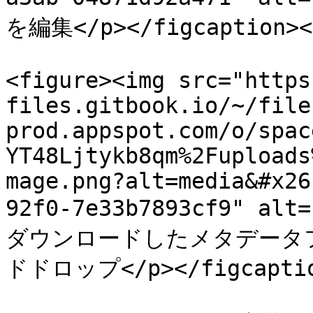
を編集</p></figcaption></
<figure><img src="https
files.gitbook.io/~/file
prod.appspot.com/o/spac
YT48Ljtykb8qm%2Fuploads
mage.png?alt=media&#x26
92f0-7e33b7893cf9" alt
ダウンロードしたメタデータフ
ドドロップ</p></figcaption