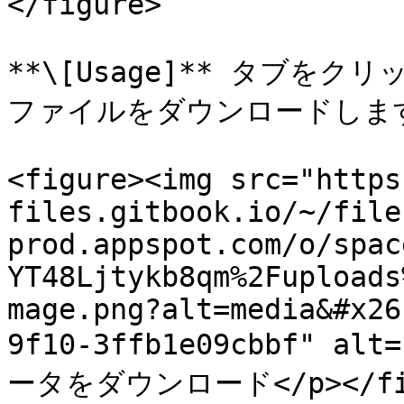
</figure>

**\[Usage]** タブを
ファイルをダウンロードします
<figure><img src="https
files.gitbook.io/~/file
prod.appspot.com/o/spac
YT48Ljtykb8qm%2Fuploads
mage.png?alt=media&#x26
9f10-3ffb1e09cbbf" alt
ータをダウンロード</p></figca