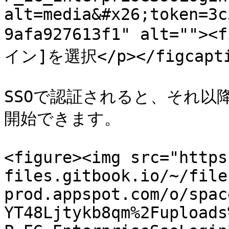
alt=media&#x26;token=3c
9afa927613f1" alt="">
イン]を選択</p></figcaptio
SSOで認証されると、それ以
開始できます。

<figure><img src="https
files.gitbook.io/~/file
prod.appspot.com/o/spac
YT48Ljtykb8qm%2Fuploads