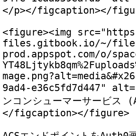
</p></figcaption></figur
<figure><img src="https
files.gitbook.io/~/file
prod.appspot.com/o/spac
YT48Ljtykb8qm%2Fuploads
mage.png?alt=media&#x26
9ad4-e36c5fd7d447" al
ンコンシューマーサービス (A
</figcaption></figure>

ACSエンドポイントをAuth0画面の