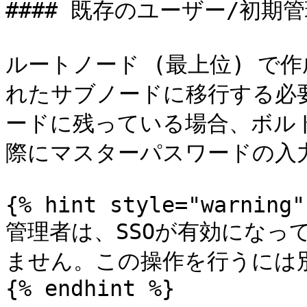
#### 既存のユーザー/初期管
ルートノード (最上位) で
れたサブノードに移行する必
ードに残っている場合、ボル
際にマスターパスワードの入力
{% hint style="warning" 
管理者は、SSOが有効になっ
ません。この操作を行うには別
{% endhint %}
