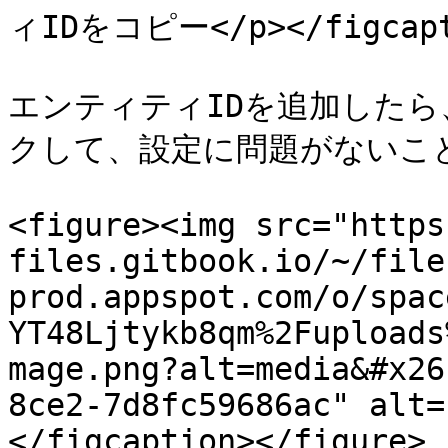
ィIDをコピー</p></figcapti
エンティティIDを追加したら、 
クして、設定に問題がないこと
<figure><img src="https
files.gitbook.io/~/file
prod.appspot.com/o/spac
YT48Ljtykb8qm%2Fuploads
mage.png?alt=media&#x26
8ce2-7d8fc59686ac" alt=
</figcaption></figure>
