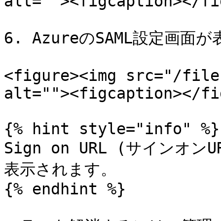
alt=""><figcaption></fi
6. AzureのSAML設定画面
<figure><img src="/file
alt=""><figcaption></fi
{% hint style="info" %}

Sign on URL (サイン
表示されます。

{% endhint %}
