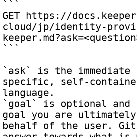
```

GET https://docs.keeper
cloud/jp/identity-provi
keeper.md?ask=<question
```

`ask` is the immediate 
specific, self-containe
language.

`goal` is optional and 
goal you are ultimately
behalf of the user. Git
answer towards what is 