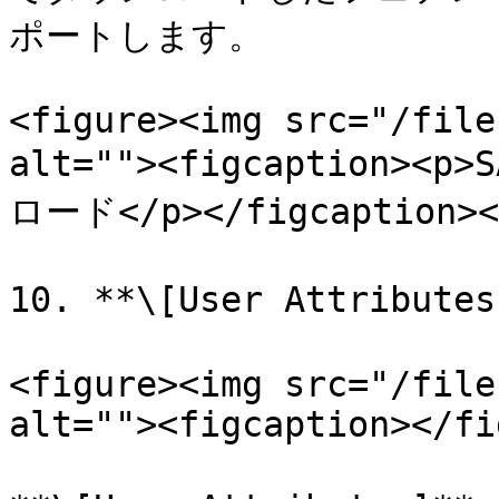
ポートします。

<figure><img src="/file
alt=""><figcaption>
ロード</p></figcaption></
10. **\[User Attribut
<figure><img src="/file
alt=""><figcaption></fi