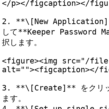
</p></figcaption></figur
2. **\[New Applicat
して**Keeper Password M
択します。

<figure><img src="/file
alt=""><figcaption></fi
3. **\[Create]**
ます。

4. **\[Set up single