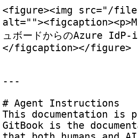
<figure><img src="/file
alt=""><figcaption>
ュボードからのAzure IdP-
</figcaption></figure>

---

# Agent Instructions

This documentation is p
GitBook is the document
that both humans and AI