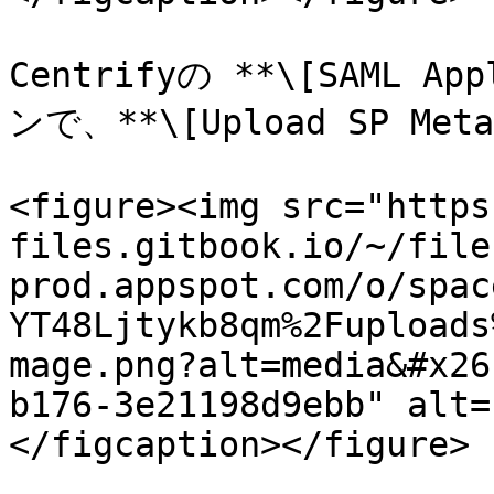
Centrifyの **\[SAML Ap
ンで、**\[Upload SP Me
<figure><img src="https
files.gitbook.io/~/file
prod.appspot.com/o/spac
YT48Ljtykb8qm%2Fuploads
mage.png?alt=media&#x26
b176-3e21198d9ebb" alt=
</figcaption></figure>
