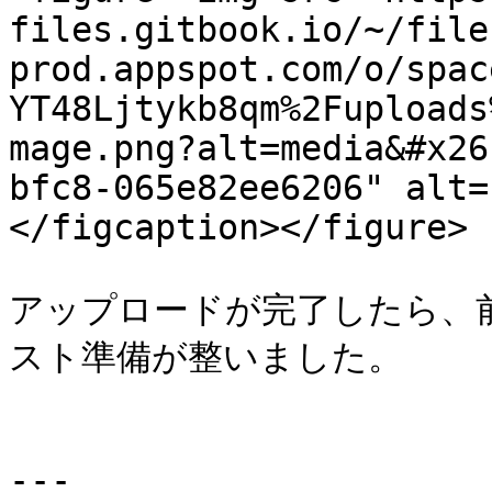
files.gitbook.io/~/file
prod.appspot.com/o/spac
YT48Ljtykb8qm%2Fuploads
mage.png?alt=media&#x26
bfc8-065e82ee6206" alt=
</figcaption></figure>

アップロードが完了したら、前
スト準備が整いました。

---
