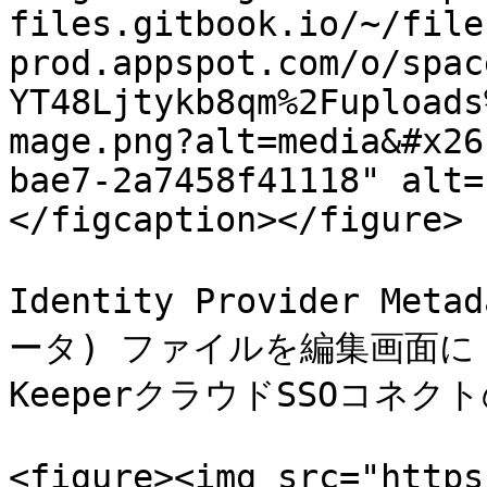
files.gitbook.io/~/file
prod.appspot.com/o/spac
YT48Ljtykb8qm%2Fuploads
mage.png?alt=media&#x26
bae7-2a7458f41118" alt=
</figcaption></figure>

Identity Provider Me
ータ) ファイルを編集画面
KeeperクラウドSSOコネ
<figure><img src="https