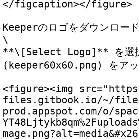
</figcaption></figure>

Keeperのロゴをダウンロード
\

**\[Select Logo]** を
(keeper60x60.png) 
<figure><img src="https
files.gitbook.io/~/file
prod.appspot.com/o/spac
YT48Ljtykb8qm%2Fuploads
mage.png?alt=media&#x26