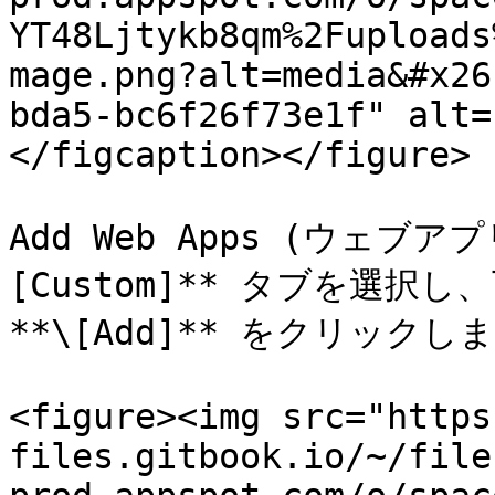
YT48Ljtykb8qm%2Fuploads
mage.png?alt=media&#x26
bda5-bc6f26f73e1f" alt=
</figcaption></figure>

Add Web Apps (ウェブ
[Custom]** タブを選択
**\[Add]** をクリックしま
<figure><img src="https
files.gitbook.io/~/file