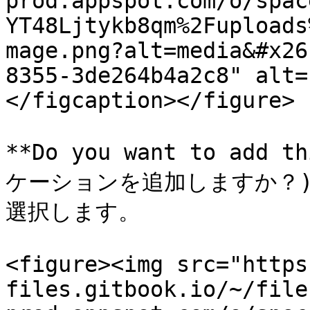
prod.appspot.com/o/spac
YT48Ljtykb8qm%2Fuploads
mage.png?alt=media&#x26
8355-3de264b4a2c8" alt=
</figcaption></figure>

**Do you want to add 
ケーションを追加しますか？) の
選択します。

<figure><img src="https
files.gitbook.io/~/file