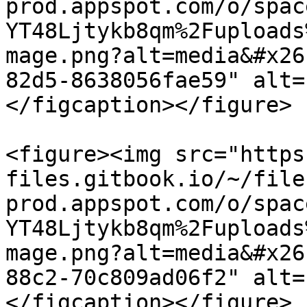
prod.appspot.com/o/spac
YT48Ljtykb8qm%2Fuploads
mage.png?alt=media&#x26
82d5-8638056fae59" alt=
</figcaption></figure>

<figure><img src="https
files.gitbook.io/~/file
prod.appspot.com/o/spac
YT48Ljtykb8qm%2Fuploads
mage.png?alt=media&#x26
88c2-70c809ad06f2" alt=
</figcaption></figure>
