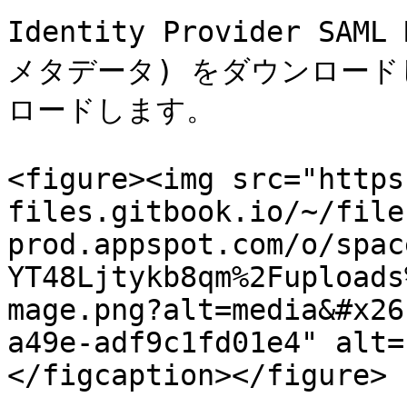
Identity Provider SAM
メタデータ) をダウンロードし
ロードします。

<figure><img src="https
files.gitbook.io/~/file
prod.appspot.com/o/spac
YT48Ljtykb8qm%2Fuploads
mage.png?alt=media&#x26
a49e-adf9c1fd01e4" alt=
</figcaption></figure>
