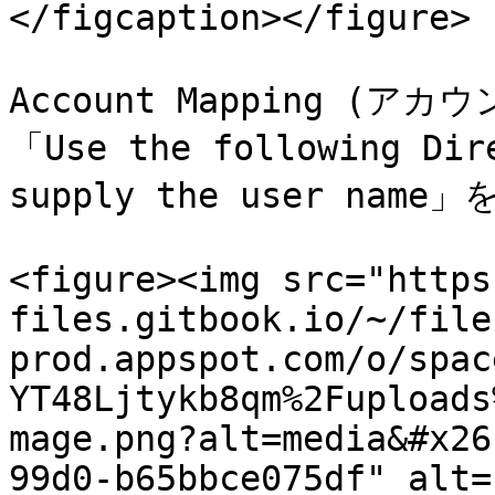
</figcaption></figure>

Account Mapping (
「Use the following Dire
supply the user nam
<figure><img src="https
files.gitbook.io/~/file
prod.appspot.com/o/spac
YT48Ljtykb8qm%2Fuploads
mage.png?alt=media&#x26
99d0-b65bbce075df" alt=