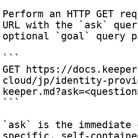
Perform an HTTP GET req
URL with the `ask` quer
optional `goal` query p
```

GET https://docs.keeper
cloud/jp/identity-provi
keeper.md?ask=<question
```

`ask` is the immediate 
specific, self-containe