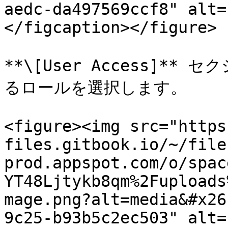
aedc-da497569ccf8" alt=
</figcaption></figure>

**\[User Access]**
るロールを選択します。

<figure><img src="https
files.gitbook.io/~/file
prod.appspot.com/o/spac
YT48Ljtykb8qm%2Fuploads
mage.png?alt=media&#x26
9c25-b93b5c2ec503" alt=