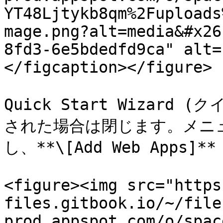
YT48Ljtykb8qm%2Fuploads
mage.png?alt=media&#x26
8fd3-6e5bdedfd9ca" alt=
</figcaption></figure>

Quick Start Wizar
された場合は閉じます。メニューか
し、**\[Add Web Apps]
<figure><img src="https
files.gitbook.io/~/file
prod.appspot.com/o/spac