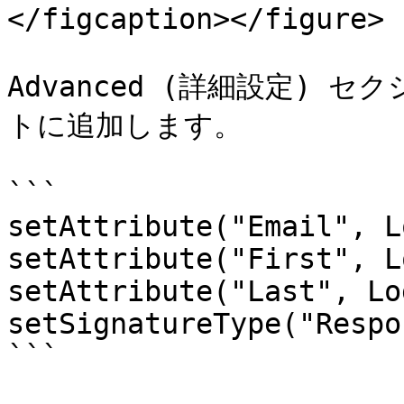
</figcaption></figure>

Advanced (詳細設定)
トに追加します。

```

setAttribute("Email", L
setAttribute("First", L
setAttribute("Last", Lo
setSignatureType("Respo
```
