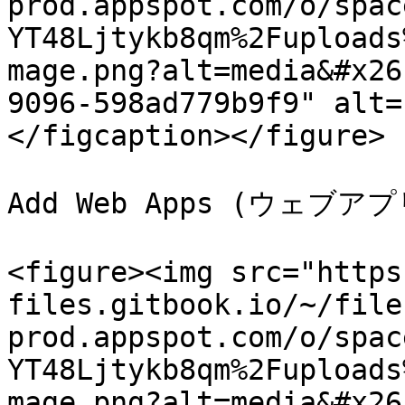
prod.appspot.com/o/spac
YT48Ljtykb8qm%2Fuploads
mage.png?alt=media&#x26
9096-598ad779b9f9" alt=
</figcaption></figure>

Add Web Apps (ウェ
<figure><img src="https
files.gitbook.io/~/file
prod.appspot.com/o/spac
YT48Ljtykb8qm%2Fuploads
mage.png?alt=media&#x26