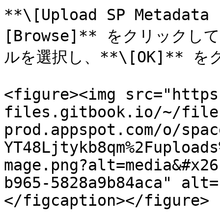
**\[Upload SP Metadat
[Browse]** をクリックしてK
ルを選択し、**\[OK]** 
<figure><img src="https
files.gitbook.io/~/file
prod.appspot.com/o/spac
YT48Ljtykb8qm%2Fuploads
mage.png?alt=media&#x26
b965-5828a9b84aca" alt=
</figcaption></figure>
