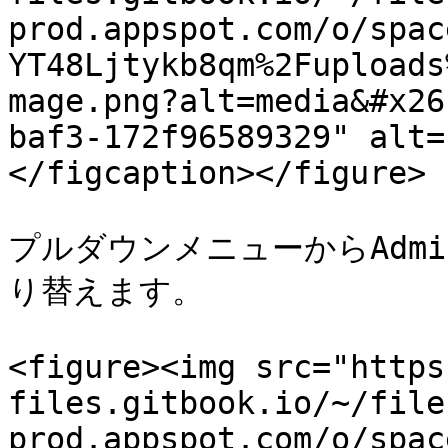
prod.appspot.com/o/spac
YT48Ljtykb8qm%2Fuploads
mage.png?alt=media&#x26
baf3-172f96589329" alt=
</figcaption></figure>

プルダウンメニューからAdmin
り替えます。

<figure><img src="https
files.gitbook.io/~/file
prod.appspot.com/o/spac