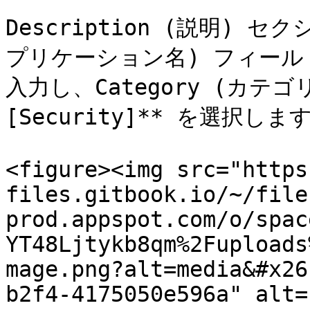
Description (説明) セク
プリケーション名) フィールドに `
入力し、Category (カテゴ
[Security]** を選択します
<figure><img src="https
files.gitbook.io/~/file
prod.appspot.com/o/spac
YT48Ljtykb8qm%2Fuploads
mage.png?alt=media&#x26
b2f4-4175050e596a" alt=