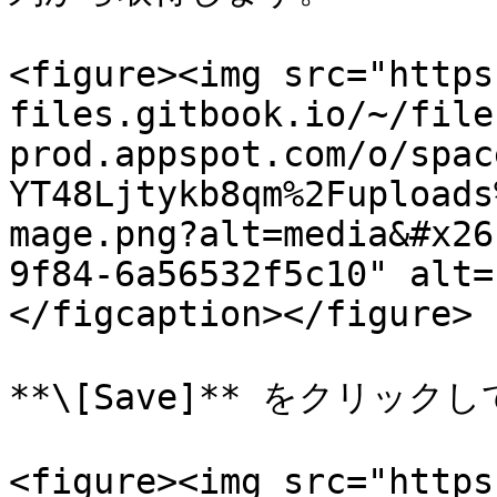
<figure><img src="https
files.gitbook.io/~/file
prod.appspot.com/o/spac
YT48Ljtykb8qm%2Fuploads
mage.png?alt=media&#x26
9f84-6a56532f5c10" alt=
</figcaption></figure>

**\[Save]** をクリッ
<figure><img src="https