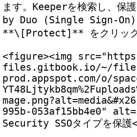
ます。Keeperを検索し、保護タイ
by Duo (Single Sign-O
**\[Protect]** をクリ
<figure><img src="https
files.gitbook.io/~/file
prod.appspot.com/o/spac
YT48Ljtykb8qm%2Fuploads
mage.png?alt=media&#x26
995b-053af15bb4e0" alt=
Security SSOタイプを保護</p