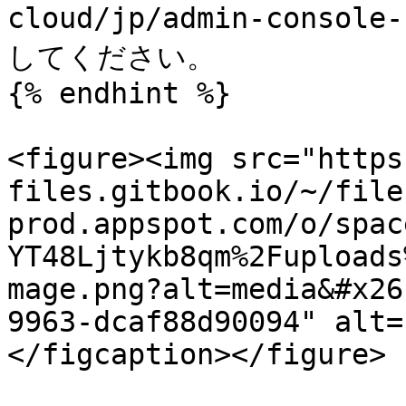
cloud/jp/admin-consol
してください。

{% endhint %}

<figure><img src="https
files.gitbook.io/~/file
prod.appspot.com/o/spac
YT48Ljtykb8qm%2Fuploads
mage.png?alt=media&#x26
9963-dcaf88d90094" alt=
</figcaption></figure>
