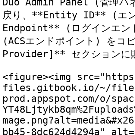
Duo Admin Panel (
戻り、**Entity ID** (エ
Endpoint** (ログインエンド
(ACSエンドポイント) をコピー
Provider]** セクション
<figure><img src="https
files.gitbook.io/~/file
prod.appspot.com/o/spac
YT48Ljtykb8qm%2Fuploads
mage.png?alt=media&#x26
bb45-8dc624d4294a" alt