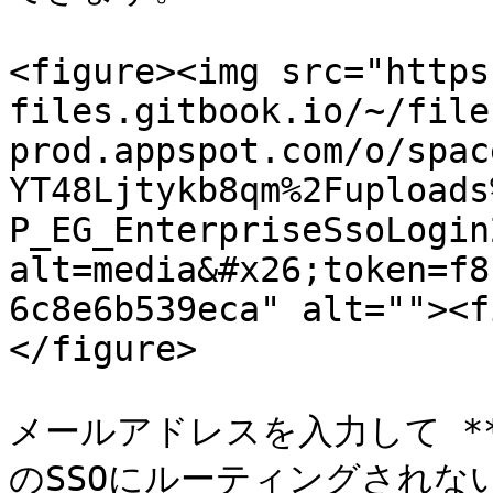
<figure><img src="https
files.gitbook.io/~/file
prod.appspot.com/o/spac
YT48Ljtykb8qm%2Fuploads
P_EG_EnterpriseSsoLogin
alt=media&#x26;token=f8
6c8e6b539eca" alt=""><f
</figure>

メールアドレスを入力して **
のSSOにルーティングされない場