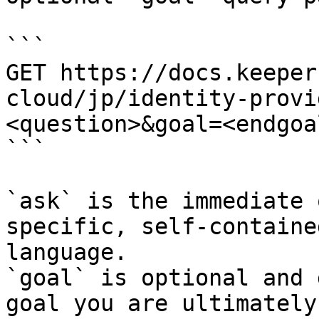
```

GET https://docs.keeper
cloud/jp/identity-provi
<question>&goal=<endgoal
```

`ask` is the immediate 
specific, self-containe
language.

`goal` is optional and 
goal you are ultimately