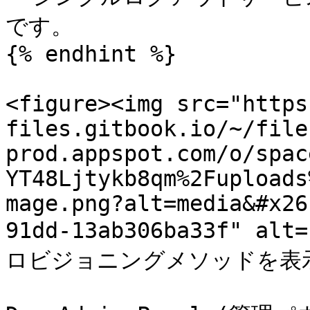
です。

{% endhint %}

<figure><img src="https
files.gitbook.io/~/file
prod.appspot.com/o/spac
YT48Ljtykb8qm%2Fuploads
mage.png?alt=media&#x26
91dd-13ab306ba33f" alt
ロビジョニングメソッドを表示</p>