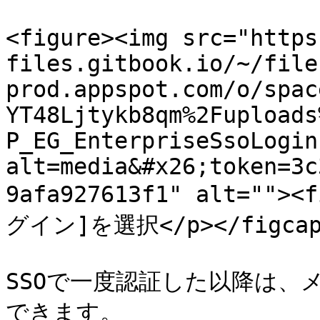
<figure><img src="https
files.gitbook.io/~/file
prod.appspot.com/o/spac
YT48Ljtykb8qm%2Fuploads
P_EG_EnterpriseSsoLogin
alt=media&#x26;token=3c
9afa927613f1" alt="">
グイン]を選択</p></figcapti
SSOで一度認証した以降は、
できます。
