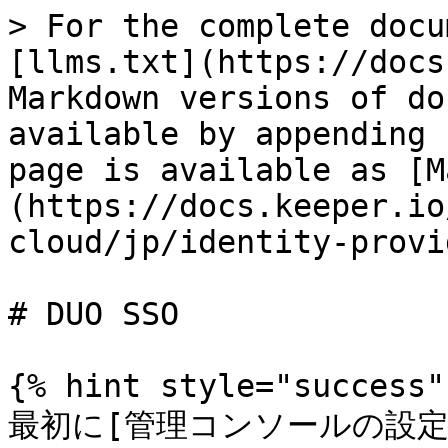
> For the complete docu
[llms.txt](https://docs
Markdown versions of do
available by appending 
page is available as [M
(https://docs.keeper.io
cloud/jp/identity-provi
# DUO SSO

{% hint style="success" 
最初に[管理コンソールの設定](/