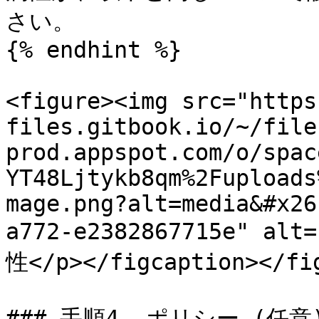
さい。

{% endhint %}

<figure><img src="https
files.gitbook.io/~/file
prod.appspot.com/o/spac
YT48Ljtykb8qm%2Fuploads
mage.png?alt=media&#x26
a772-e2382867715e" al
性</p></figcaption></fig
### 手順4. ポリシー (任意)