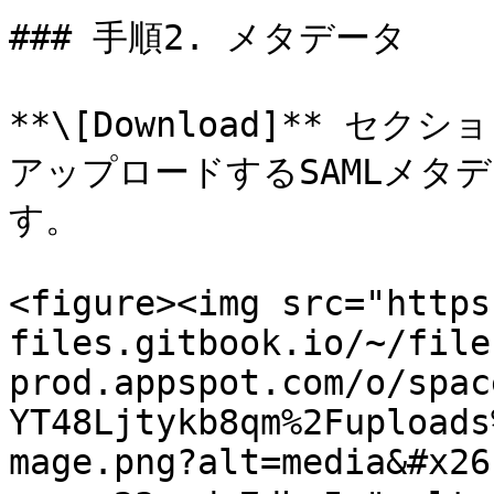
### 手順2. メタデータ

**\[Download]** セ
アップロードするSAMLメタ
す。

<figure><img src="https
files.gitbook.io/~/file
prod.appspot.com/o/spac
YT48Ljtykb8qm%2Fuploads
mage.png?alt=media&#x26