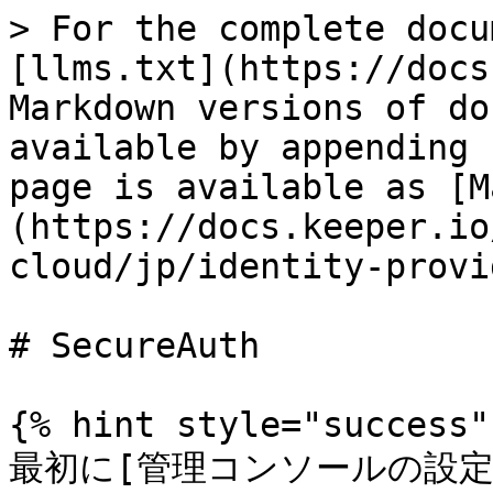
> For the complete docu
[llms.txt](https://docs
Markdown versions of do
available by appending 
page is available as [M
(https://docs.keeper.io
cloud/jp/identity-provi
# SecureAuth

{% hint style="success" 
最初に[管理コンソールの設定](/