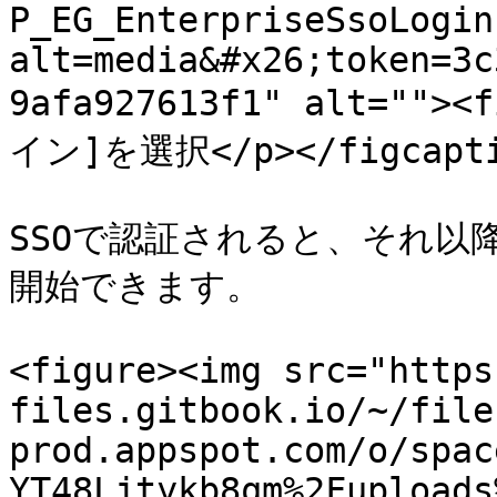
P_EG_EnterpriseSsoLogin
alt=media&#x26;token=3c
9afa927613f1" alt="">
イン]を選択</p></figcaptio
SSOで認証されると、それ以
開始できます。

<figure><img src="https
files.gitbook.io/~/file
prod.appspot.com/o/spac
YT48Ljtykb8qm%2Fuploads