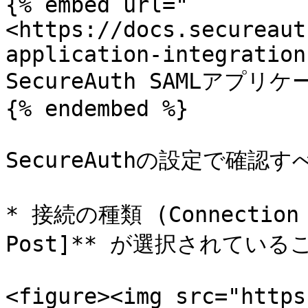
{% embed url="
<https://docs.secureaut
application-integration
SecureAuth SAMLアプリ
{% endembed %}

SecureAuthの設定で確認す
* 接続の種類 (Connection
Post]** が選択されている
<figure><img src="https