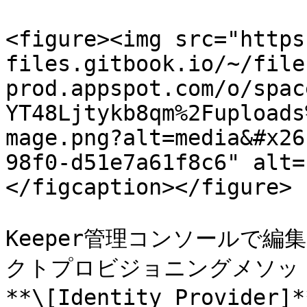
<figure><img src="https
files.gitbook.io/~/file
prod.appspot.com/o/spac
YT48Ljtykb8qm%2Fuploads
mage.png?alt=media&#x26
98f0-d51e7a61f8c6" alt=
</figcaption></figure>

Keeper管理コンソールで編
クトプロビジョニングメソッドで
**\[Identity Provi