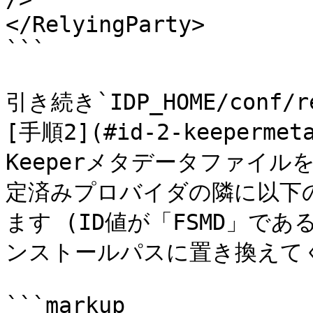
</RelyingParty>

```

引き続き`IDP_HOME/conf/
[手順2](#id-2-keeperme
Keeperメタデータファイ
定済みプロバイダの隣に以下のMe
ます (ID値が「FSMD」であ
ンストールパスに置き換えてく
```markup
