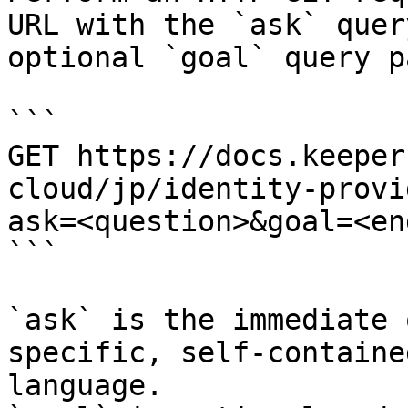
URL with the `ask` quer
optional `goal` query p
```

GET https://docs.keeper
cloud/jp/identity-provi
ask=<question>&goal=<en
```

`ask` is the immediate 
specific, self-containe
language.
