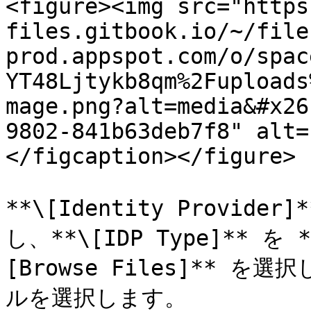
<figure><img src="https
files.gitbook.io/~/file
prod.appspot.com/o/spac
YT48Ljtykb8qm%2Fuploads
mage.png?alt=media&#x26
9802-841b63deb7f8" alt=
</figcaption></figure>

**\[Identity Provi
し、**\[IDP Type]** を 
[Browse Files]** を
ルを選択します。
