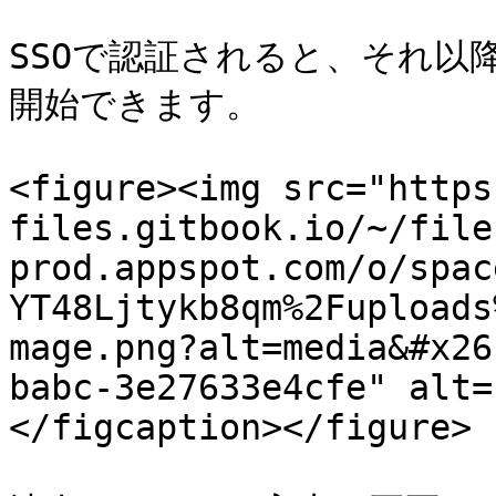
SSOで認証されると、それ以
開始できます。

<figure><img src="https
files.gitbook.io/~/file
prod.appspot.com/o/spac
YT48Ljtykb8qm%2Fuploads
mage.png?alt=media&#x26
babc-3e27633e4cfe" alt=
</figcaption></figure>
