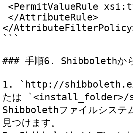
 <PermitValueRule xsi:type="basic:ANY" />

 </AttributeRule>

</AttributeFilterPolicy>
```

### 手順6. Shibbolet
1. `http://shibboleth.
たは `<install_folder>/s
Shibbolethファイルシステ
見つけます。
