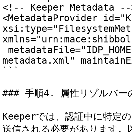
<!-- Keeper Metadata -->
<MetadataProvider id="K
xsi:type="FilesystemMet
xmlns="urn:mace:shibbol
 metadataFile="IDP_HOME/metadata/keeper-
metadata.xml" maintainE
```

### 手順4. 属性リゾルバー
Keeperでは、認証中に特定
送信される必要があります。以