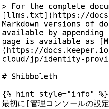
> For the complete docu
[llms.txt](https://docs
Markdown versions of do
available by appending 
page is available as [M
(https://docs.keeper.io
cloud/jp/identity-provi
# Shibboleth

{% hint style="info" %}

最初に[管理コンソールの設定](/