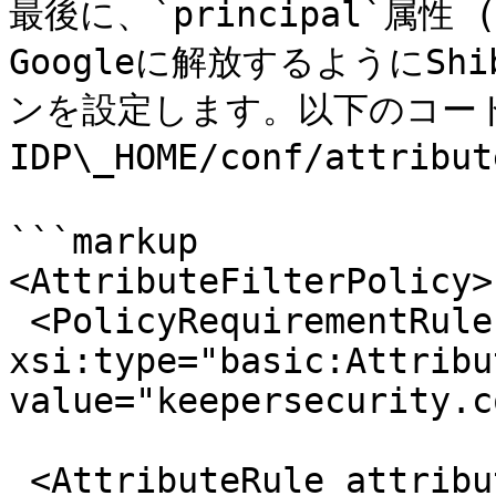
最後に、`principal`属性
Googleに解放するようにSh
ンを設定します。以下のコー
IDP\_HOME/conf/attrib
```markup

<AttributeFilterPolicy>

 <PolicyRequirementRule 
xsi:type="basic:Attribu
value="keepersecurity.c
 <AttributeRule attributeID="principal">
