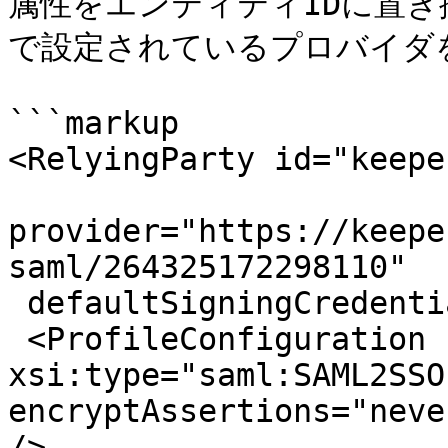
属性をエンティティIDに置き換えま
で設定されているプロバイダを
```markup

<RelyingParty id="keepe
provider="https://keepe
saml/264325172298110"

 defaultSigningCredentialRef="IdPCredential">

 <ProfileConfiguration 
xsi:type="saml:SAML2SSO
encryptAssertions="neve
/>
