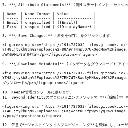
7. **\[Attribute Statements]** (属性ステートメント) 
| Name  | Name Format | Value           |

| ----- | ----------- | --------------- |

| Email | unspecified | {{Email}}       |

| First | unspecified | {{DisplayName}} |

8. **\[Save Changes]** (変更を保存) をクリックします。

<figure><img src="https://1914737032-files.gitbook.io/~
YT48Ljtykb8qm%2Fuploads%2F88A9rTNmp5O7UkQqqMsw%2Fimag
めのSAML設定を指定</p></figcaption></figure>

9. **\[Download Metadata]** (メタデータをダウンロード
<figure><img src="https://1914737032-files.gitbook.io/~
YT48Ljtykb8qm%2Fuploads%2F7RK7dTxRadSyMHkuyd4C%2Fimag
ダウンロード</p></figcaption></figure>

10. Keeper管理コンソールに戻ります。

11. Beyond Identityのプロビジョニングメソッドで **\[編集]
<figure><img src="https://1914737032-files.gitbook.io/~
YT48Ljtykb8qm%2Fuploads%2FjGKjWcntuEKfpWy5Zyq2%2Fim
</p></figcaption></figure>

12. 任意で**ジャストインタイムプロビジョニング**を有効にし、ユ