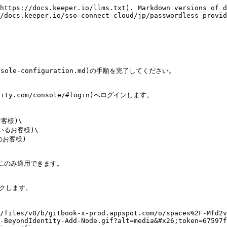
https://docs.keeper.io/llms.txt). Markdown versions of d
/docs.keeper.io/sso-connect-cloud/jp/passwordless-provid
nsole-configuration.md)の手順を完了してください。

ity.com/console/#login)へログインします。

客様)\

ているお客様)\

dのお客様)

にのみ適用できます。

クします。

/files/v0/b/gitbook-x-prod.appspot.com/o/spaces%2F-Mfd2v
-BeyondIdentity-Add-Node.gif?alt=media&#x26;token=67597f