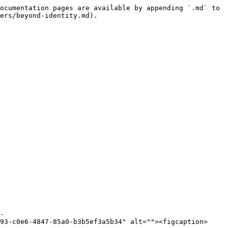
ocumentation pages are available by appending `.md` to 
ers/beyond-identity.md).

-
93-c0e6-4847-85a0-b3b5ef3a5b34" alt=""><figcaption>