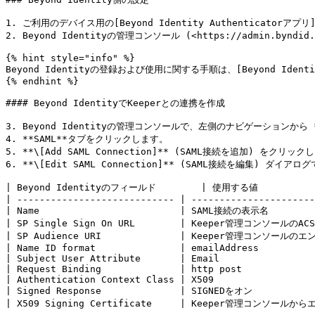
1. ご利用のデバイス用の[Beyond Identity Authenticatorアプリ]
2. Beyond Identityの管理コンソール (<https://admin.byndi
{% hint style="info" %}

Beyond Identityの登録および使用に関する手順は、[Beyond Identit
{% endhint %}

#### Beyond IdentityでKeeperとの連携を作成

3. Beyond Identityの管理コンソールで、左側のナビゲーションから **\
4. **SAML**タブをクリックします。

5. **\[Add SAML Connection]** (SAML接続を追加) をクリック
6. **\[Edit SAML Connection]** (SAML接続を編集) ダ
| Beyond Identityのフィールド        | 使用する値             
| ---------------------------- | ----------------------
| Name                         | SAML接続の表示名          
| SP Single Sign On URL        | Keeper管理コンソールのACS
| SP Audience URI              | Keeper管理コンソールのエンテ
| Name ID format               | emailAddress          
| Subject User Attribute       | Email                 
| Request Binding              | http post             
| Authentication Context Class | X509                  
| Signed Response              | SIGNEDをオン            
| X509 Signing Certificate     | Keeper管理コンソールから