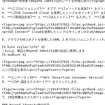
<p>Keeper管理者でBeyond Identityのノードを作成</p></figcaptio
3. **\[プロビジョニング]** タブで **\[メソッドを追加]** をクリ
4. **\[SSO Connect® Cloud を使用したシングルサインオン]**
5. **\[環境設定名]** と **\[法人ドメイン]** を入力して、*
<figure><img src="https://1914737032-files.gitbook.io/~
YT48Ljtykb8qm%2Fuploads%2FVs3BBdx6Tl7KxARPiWvI%2FKeeper
<p>SSO Connect™ Cloudを使用したシングルサインオンのためのBeyond Id
6. クラウドSSOコネクトを使用したSAML 2.0プロビジョニングメソッ
{% hint style="info" %}

これらは、後ほどBeyond Identity側の設定に使用します。

{% endhint %}

<figure><img src="https://1914737032-files.gitbook.io/~
YT48Ljtykb8qm%2Fuploads%2Fd4l65iZuSESU2L9k18oa%2Fimag
ニング設定を表示</p></figcaption></figure>

7. **エンティティID**、**ACS (Assertion Consumer 
8. **\[SP 認証エクスポート]** をクリックします。

<figure><img src="https://1914737032-files.gitbook.io/~
YT48Ljtykb8qm%2Fuploads%2FZGuSQKvVdCF7BPfbrQNE%2Fim
て、SP証明書をエクスポート</p></figcaption></figure>

### Beyond Identity側の設定
