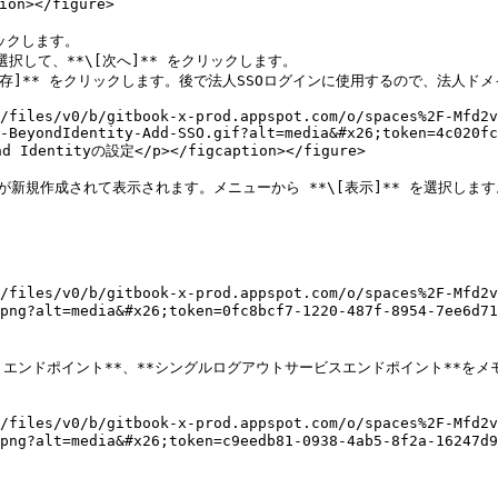
n></figure>

ックします。

 を選択して、**\[次へ]** をクリックします。

*\[保存]** をクリックします。後で法人SSOログインに使用するので、法人ド
/files/v0/b/gitbook-x-prod.appspot.com/o/spaces%2F-Mfd2v
-BeyondIdentity-Add-SSO.gif?alt=media&#x26;token=4c020fc
entityの設定</p></figcaption></figure>

ドが新規作成されて表示されます。メニューから **\[表示]** を選択します。
/files/v0/b/gitbook-x-prod.appspot.com/o/spaces%2F-Mfd2v
e.png?alt=media&#x26;token=0fc8bcf7-1220-487f-8954-7ee6
Service) エンドポイント**、**シングルログアウトサービスエンドポイント**を
/files/v0/b/gitbook-x-prod.appspot.com/o/spaces%2F-Mfd2v
age.png?alt=media&#x26;token=c9eedb81-0938-4ab5-8f2a-