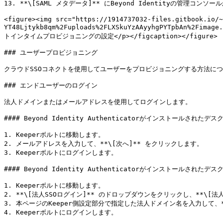
13. **\[SAML メタデータ]** にBeyond Identityの管理コン
<figure><img src="https://1914737032-files.gitbook.io/~
YT48Ljtykb8qm%2Fuploads%2FLXSkuYzAAyyhgPYTpbAn%2Fim
トインタイムプロビジョニングの設定</p></figcaption></figure>

### ユーザープロビジョニング

クラウドSSOコネクトを使用してユーザーをプロビジョニングする方法については、[こち
### エンドユーザーのログイン

法人ドメインまたはメールアドレスを使用してログインします。

#### Beyond Identity Authenticatorがインストールさ
1. Keeperボルトに移動します。

2. メールアドレスを入力して、**\[次へ]** をクリックします。

3. Keeperボルトにログインします。

#### Beyond Identity Authenticatorがインストールさ
1. Keeperボルトに移動します。

2. **\[法人SSOログイン]** のドロップダウンをクリックし、**\[法
3. 本ページのKeeper側設定部分で指定した法人ドメイン名を入力して、**
4. Keeperボルトにログインします。
