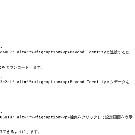
-
0e0caa07" alt=""><figcaption><p>Beyond Identityと連携するた
ータをダウンロードします。

-
6983c2cf" alt=""><figcaption><p>Beyond Identityメタデータを
-
67472db05818" alt=""><figcaption><p>編集をクリックして設定画面を表示
成できるようにします。
