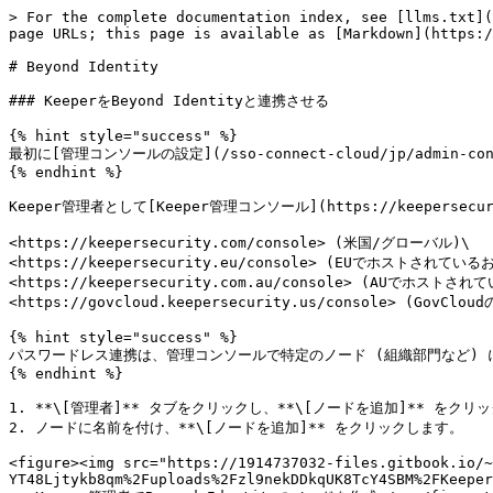
> For the complete documentation index, see [llms.txt](
page URLs; this page is available as [Markdown](https:/
# Beyond Identity

### KeeperをBeyond Identityと連携させる

{% hint style="success" %}

最初に[管理コンソールの設定](/sso-connect-cloud/jp/admin-co
{% endhint %}

Keeper管理者として[Keeper管理コンソール](https://keepersecur
<https://keepersecurity.com/console> (米国/グローバル)\

<https://keepersecurity.eu/console> (EUでホストされているお
<https://keepersecurity.com.au/console> (AUでホストされ
<https://govcloud.keepersecurity.us/console> (GovClou
{% hint style="success" %}

パスワードレス連携は、管理コンソールで特定のノード (組織部門など) 
{% endhint %}

1. **\[管理者]** タブをクリックし、**\[ノードを追加]** をクリッ
2. ノードに名前を付け、**\[ノードを追加]** をクリックします。

<figure><img src="https://1914737032-files.gitbook.io/~
YT48Ljtykb8qm%2Fuploads%2Fzl9nekDDkqUK8TcY4SBM%2FKeeper