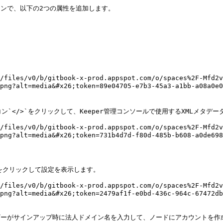
セクションで、以下の2つの属性を追加します。

/files/v0/b/gitbook-x-prod.appspot.com/o/spaces%2F-Mfd2v
e.png?alt=media&#x26;token=89e04705-e7b3-45a3-a1bb-a08a
) アイコン`</>`をクリックして、Keeper管理コンソールで使用するXMLメタデ
/files/v0/b/gitbook-x-prod.appspot.com/o/spaces%2F-Mfd2v
e.png?alt=media&#x26;token=731b4d7d-f80d-485b-b608-a0de
** をクリックして設定を表示します。

/files/v0/b/gitbook-x-prod.appspot.com/o/spaces%2F-Mfd2v
age.png?alt=media&#x26;token=2479af1f-e0bd-436c-964c-
ーザーがサインアップ時に法人ドメイン名を入力して、ノードにアカウントを作