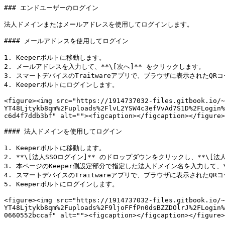
### エンドユーザーのログイン

法人ドメインまたはメールアドレスを使用してログインします。

#### メールアドレスを使用してログイン

1. Keeperボルトに移動します。

2. メールアドレスを入力して、**\[次へ]** をクリックします。

3. スマートデバイスのTraitwareアプリで、ブラウザに表示されたQR
4. Keeperボルトにログインします。

<figure><img src="https://1914737032-files.gitbook.io/~
YT48Ljtykb8qm%2Fuploads%2FlvL2YSW4c3efVvAd7S1D%2FLogin%
c6d4f7ddb3bf" alt=""><figcaption></figcaption></figure>

#### 法人ドメインを使用してログイン

1. Keeperボルトに移動します。

2. **\[法人SSOログイン]** のドロップダウンをクリックし、**\[法
3. 本ページのKeeper側設定部分で指定した法人ドメイン名を入力して、**
4. スマートデバイスのTraitwareアプリで、ブラウザに表示されたQR
5. Keeperボルトにログインします。

<figure><img src="https://1914737032-files.gitbook.io/~
YT48Ljtykb8qm%2Fuploads%2F9ljoFFfPn0dsBZZDOlrJ%2FLogin%
0660552bccaf" alt=""><figcaption></figcaption></figure>
