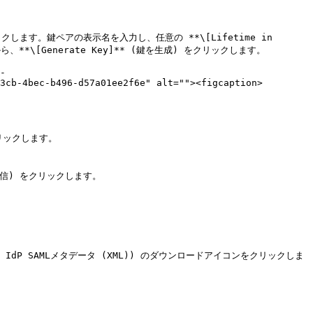
リックします。鍵ペアの表示名を入力し、任意の **\[Lifetime in 
から、**\[Generate Key]** (鍵を生成) をクリックします。

-
3cb-4bec-b496-d57a01ee2f6e" alt=""><figcaption>
クリックします。

 (送信) をクリックします。

aitware IdP SAMLメタデータ (XML)) のダウンロードアイコンをクリックしま