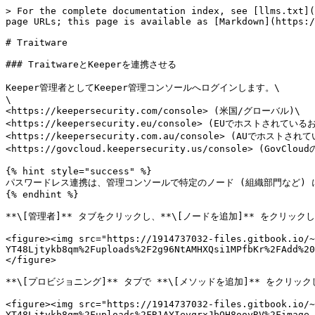
> For the complete documentation index, see [llms.txt](
page URLs; this page is available as [Markdown](https:/
# Traitware

### TraitwareとKeeperを連携させる

Keeper管理者としてKeeper管理コンソールへログインします。\

\

<https://keepersecurity.com/console> (米国/グローバル)\

<https://keepersecurity.eu/console> (EUでホストされているお
<https://keepersecurity.com.au/console> (AUでホストされ
<https://govcloud.keepersecurity.us/console> (GovClou
{% hint style="success" %}

パスワードレス連携は、管理コンソールで特定のノード (組織部門など) 
{% endhint %}

**\[管理者]** タブをクリックし、**\[ノードを追加]** をクリックし
<figure><img src="https://1914737032-files.gitbook.io/~
YT48Ljtykb8qm%2Fuploads%2F2g96NtAMHXQsi1MPfbKr%2FAdd%20
</figure>

**\[プロビジョニング]** タブで **\[メソッドを追加]** をクリック
<figure><img src="https://1914737032-files.gitbook.io/~
YT48Ljtykb8qm%2Fuploads%2FR1AYIevqrxJbQH8ooyRV%2Fimage.