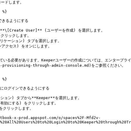
ロードします。

 %}

ンできるようにする

**\[Create User]** (ユーザーを作成) を選択します。

 をクリックします。

アプリケーション) タブを選択します。

ーションアクセス) をオンにします。

している必要があります。Keeperユーザーの作成については、エンタープラ
ual-provisioning-through-admin-console.md)をご参照ください。

 %}

ボルトにログインできるようにする

ケーション) タブから**Keeper**を選択します。

セスを有効にする) をクリックします。

) をクリックします。

itbook-x-prod.appspot.com/o/spaces%2F-Mfd2v-
%20All%20Users%20to%20Login%20to%20Keeper%20through%20Tr