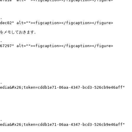
-
dec02" alt=""><figcaption></figcaption></figure>

ンをメモしておきます。

-
67297" alt=""><figcaption></figcaption></figure>

-
edia&#x26;token=cddb1e71-06aa-4347-bcd3-526cb9e46aff" 
-
edia&#x26;token=cddb1e71-06aa-4347-bcd3-526cb9e46aff" 