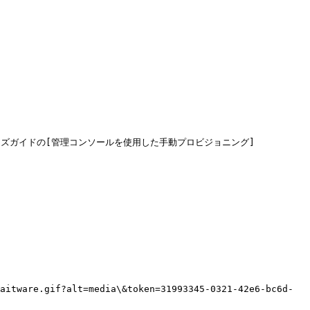
イズガイドの[管理コンソールを使用した手動プロビジョニング]
aitware.gif?alt=media\&token=31993345-0321-42e6-bc6d-