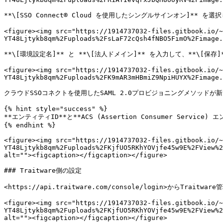
**\[SSO Connect® Cloud を使用したシングルサインオン]** を選
<figure><img src="https://1914737032-files.gitbook.io/~
YT48Ljtykb8qm%2Fuploads%2FsLaF72cQsh4fNBO5FimO%2Fimage.
**\[環境設定名]** と **\[法人ドメイン]** を入力して、**\
<figure><img src="https://1914737032-files.gitbook.io/~
YT48Ljtykb8qm%2Fuploads%2FK9mAR3mHBmiZ9NpiHUYX%2Fimage.
クラウドSSOコネクトを使用したSAML 2.0プロビジョニングメソッドが新
{% hint style="success" %}

**エンティティID**と**ACS (Assertion Consumer Servi
{% endhint %}

<figure><img src="https://1914737032-files.gitbook.io/~
YT48Ljtykb8qm%2Fuploads%2FKjfUO5RKhYOVjfe45w9E%2FView%2
alt=""><figcaption></figcaption></figure>

### Traitware側の設定

<https://api.traitware.com/console/login>からTrait
<figure><img src="https://1914737032-files.gitbook.io/~
YT48Ljtykb8qm%2Fuploads%2FKjfUO5RKhYOVjfe45w9E%2FView%2
alt=""><figcaption></figcaption></figure>
