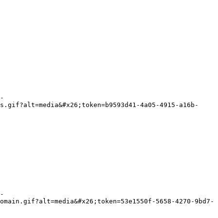
-
s.gif?alt=media&#x26;token=b9593d41-4a05-4915-a16b-
-
omain.gif?alt=media&#x26;token=53e1550f-5658-4270-9bd7-