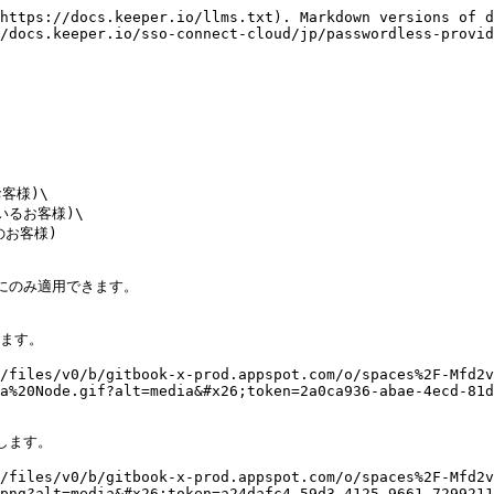
https://docs.keeper.io/llms.txt). Markdown versions of d
/docs.keeper.io/sso-connect-cloud/jp/passwordless-provid
客様)\

ているお客様)\

dのお客様)

にのみ適用できます。

ます。

/files/v0/b/gitbook-x-prod.appspot.com/o/spaces%2F-Mfd2v
a%20Node.gif?alt=media&#x26;token=2a0ca936-abae-4ecd-81d
します。

/files/v0/b/gitbook-x-prod.appspot.com/o/spaces%2F-Mfd2v
png?alt=media&#x26;token=a24dafc4-59d3-4125-9661-7299211