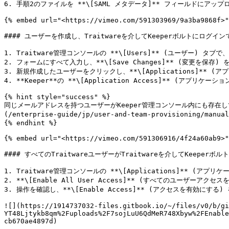
6. 手順2のファイルを **\[SAML メタデータ]** フィールドにアップ
{% embed url="<https://vimeo.com/591303969/9a3ba9868f>"
#### ユーザーを作成し、Traitwareを介してKeeperボルトにログイ
1. Traitware管理コンソールの **\[Users]** (ユーザー) タブで、
2. フォームにすべて入力し、**\[Save Changes]** (変更を保存)
3. 新規作成したユーザーをクリックし、**\[Applications]** (
4. **Keeper**の **\[Application Access]** (アプリケ
{% hint style="success" %}

同じメールアドレスを持つユーザーがKeeper管理コンソール内にも存在
(/enterprise-guide/jp/user-and-team-provisioning/man
{% endhint %}

{% embed url="<https://vimeo.com/591306916/4f24a60ab9>"
#### すべてのTraitwareユーザーがTraitwareを介してKeeper
1. Traitware管理コンソールの **\[Applications]** (アプリ
2. **\[Enable All User Access]** (すべてのユーザーアク
3. 操作を確認し、**\[Enable Access]** (アクセスを有効にする
![](https://1914737032-files.gitbook.io/~/files/v0/b/g
YT48Ljtykb8qm%2Fuploads%2F7sojLuU6QdMeR748Xbyw%2FEnable
cb670ae4897d)
