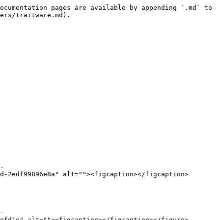
ocumentation pages are available by appending `.md` to 
ers/traitware.md).

-
d-2edf99896e8a" alt=""><figcaption></figcaption>
-
efd1e" alt=""><figcaption></figcaption></figure>
