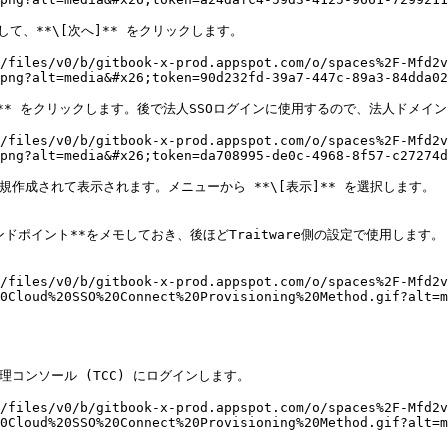
択して、**\[次へ]** をクリックします。

/files/v0/b/gitbook-x-prod.appspot.com/o/spaces%2F-Mfd2v
png?alt=media&#x26;token=90d232fd-39a7-447c-89a3-84dda02
[保存]** をクリックします。後で法人SSOログインに使用するので、法人ドメイ
/files/v0/b/gitbook-x-prod.appspot.com/o/spaces%2F-Mfd2v
png?alt=media&#x26;token=da708995-de0c-4968-8f57-c27274d
規作成されて表示されます。メニューから **\[表示]** を選択します。

ce) エンドポイント**をメモしておき、後ほどTraitware側の設定で使用します。

/files/v0/b/gitbook-x-prod.appspot.com/o/spaces%2F-Mfd2v
0Cloud%20SSO%20Connect%20Provisioning%20Method.gif?alt=m
ware管理コンソール (TCC) にログインします。

/files/v0/b/gitbook-x-prod.appspot.com/o/spaces%2F-Mfd2v
0Cloud%20SSO%20Connect%20Provisioning%20Method.gif?alt=m