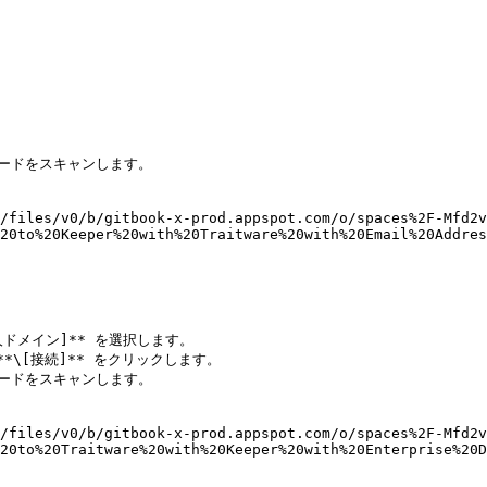
コードをスキャンします。

/files/v0/b/gitbook-x-prod.appspot.com/o/spaces%2F-Mfd2v
20to%20Keeper%20with%20Traitware%20with%20Email%20Addres
人ドメイン]** を選択します。

\[接続]** をクリックします。

コードをスキャンします。

/files/v0/b/gitbook-x-prod.appspot.com/o/spaces%2F-Mfd2v
20to%20Traitware%20with%20Keeper%20with%20Enterprise%20D