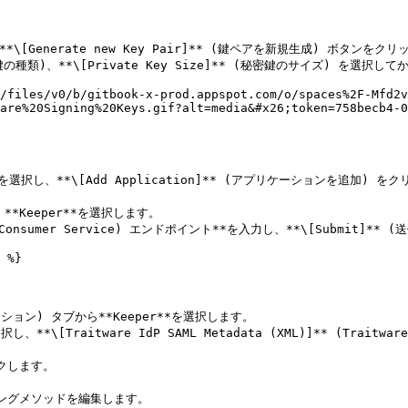
**\[Generate new Key Pair]** (鍵ペアを新規生成) ボタンをク
秘密鍵の種類)、**\[Private Key Size]** (秘密鍵のサイズ) を選択して
/files/v0/b/gitbook-x-prod.appspot.com/o/spaces%2F-Mfd2v
are%20Signing%20Keys.gif?alt=media&#x26;token=758becb4-0
 を選択し、**\[Add Application]** (アプリケーションを追加) を
**Keeper**を選択します。

 Consumer Service) エンドポイント**を入力し、**\[Submit]**
 %}

ケーション) タブから**Keeper**を選択します。

選択し、**\[Traitware IdP SAML Metadata (XML)]** (Tr
ックします。

ビジョニングメソッドを編集します。
