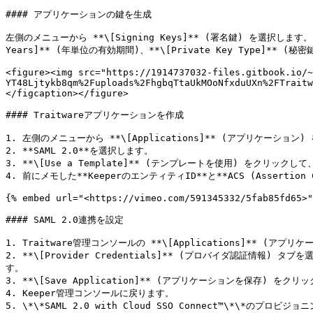
#### アプリケーションの鍵を生成

左側のメニューから **\[Signing Keys]** (署名鍵) を選択します。
Years]** (年単位の有効期間)、**\[Private Key Type]** (
<figure><img src="https://1914737032-files.gitbook.io/~
YT48Ljtykb8qm%2Fuploads%2FhgbqTtaUkMOoNfxduUXn%2FTraitw
</figcaption></figure>

#### Traitwareアプリケーションを作成

1. 左側のメニューから **\[Applications]** (アプリケーション)
2. **SAML 2.0**を選択します。

3. **\[Use a Template]** (テンプレートを使用) をクリックして、
4. 前にメモした**KeeperのエンティティID**と**ACS (Assertion
{% embed url="<https://vimeo.com/591345332/5fab85fd65>"
#### SAML 2.0連携を設定

1. Traitware管理コンソールの **\[Applications]** (アプリ
2. **\[Provider Credentials]** (プロバイダ認証情報) タブを
す。

3. **\[Save Application]** (アプリケーションを保存) をクリ
4. Keeper管理コンソールに戻ります。

5. \*\*SAML 2.0 with Cloud SSO Connect™\*\*のプロ