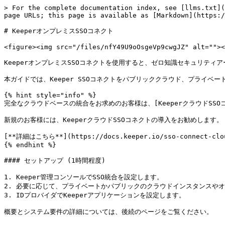
> For the complete documentation index, see [llms.txt](
page URLs; this page is available as [Markdown](https:/
# KeeperオンプレミスSSOコネクト

<figure><img src="/files/nfY49U9oOsgeVp9cwgJZ" alt=""><
KeeperオンプレミスSSOコネクトを使用すると、ゼロ知識セキュリティア
本ガイドでは、Keeper SSOコネクトをパブリッククラウド、プライベ
{% hint style="info" %}

完全なクラウドベースの統合をお求めのお客様は、[KeeperクラウドSSOコネクト](h
新規のお客様には、KeeperクラウドSSOコネクトの導入をお勧めします。

[**詳細はこちら**](https://docs.keeper.io/sso-connect-clou
{% endhint %}

#### セットアップ (1時間程度)

1. Keeper管理コンソールでSSO統合を設定します。

2. 必要に応じて、プライベートかパブリックのクラウドインスタンスやオン
3. IDプロバイダでKeeperアプリケーションを設定します。

概要とシステム要件の詳細については、後続のページをご覧ください。
