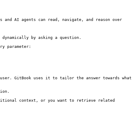
s and AI agents can read, navigate, and reason over 
 dynamically by asking a question.

ry parameter:

user. GitBook uses it to tailor the answer towards what 
ion.

itional context, or you want to retrieve related 