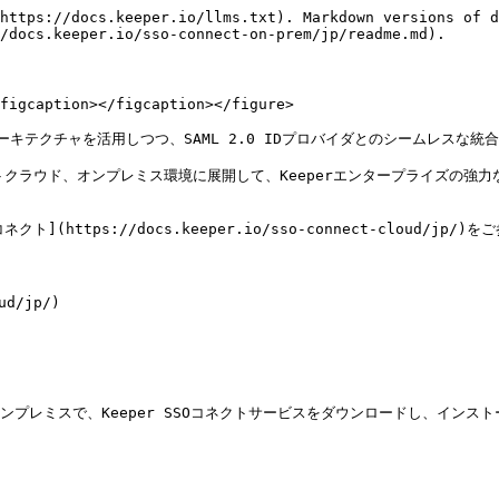
https://docs.keeper.io/llms.txt). Markdown versions of d
/docs.keeper.io/sso-connect-on-prem/jp/readme.md).

figcaption></figcaption></figure>

ーキテクチャを活用しつつ、SAML 2.0 IDプロバイダとのシームレスな統合
ートクラウド、オンプレミス環境に展開して、Keeperエンタープライズの強
ttps://docs.keeper.io/sso-connect-cloud/jp/)を
d/jp/)

プレミスで、Keeper SSOコネクトサービスをダウンロードし、インスト