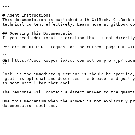
---

# Agent Instructions

This documentation is published with GitBook. GitBook i
technical content effectively. Learn more at gitbook.co
## Querying This Documentation

If you need additional information that is not directly
Perform an HTTP GET request on the current page URL wit
```

GET https://docs.keeper.io/sso-connect-on-prem/jp/readm
```

`ask` is the immediate question: it should be specific,
`goal` is optional and describes the broader end goal y
is most useful for that goal.

The response will contain a direct answer to the questi
Use this mechanism when the answer is not explicitly pr