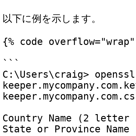
以下に例を示します。

{% code overflow="wrap" 
```

C:\Users\craig> openssl
keeper.mycompany.com.ke
keeper.mycompany.com.csr
Country Name (2 letter 
State or Province Name 