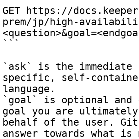
GET https://docs.keeper
prem/jp/high-availabili
<question>&goal=<endgoal
```

`ask` is the immediate 
specific, self-containe
language.

`goal` is optional and 
goal you are ultimately
behalf of the user. Git
answer towards what is 