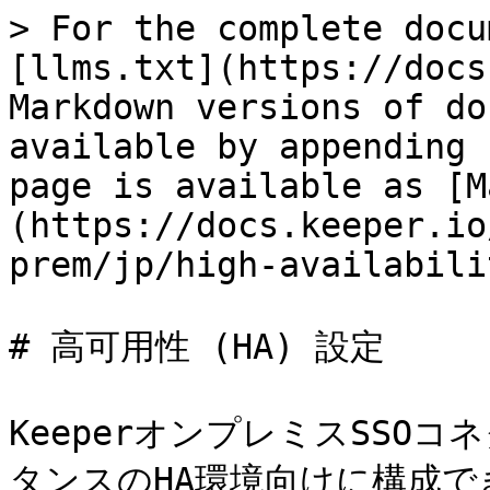
> For the complete docu
[llms.txt](https://docs
Markdown versions of do
available by appending 
page is available as [M
(https://docs.keeper.io
prem/jp/high-availabili
# 高可用性 (HA) 設定

KeeperオンプレミスSSO
タンスのHA環境向けに構成