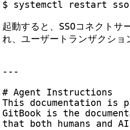
$ systemctl restart sso
起動すると、SSOコネクトサ
れ、ユーザートランザクション
---

# Agent Instructions

This documentation is p
GitBook is the document
that both humans and AI