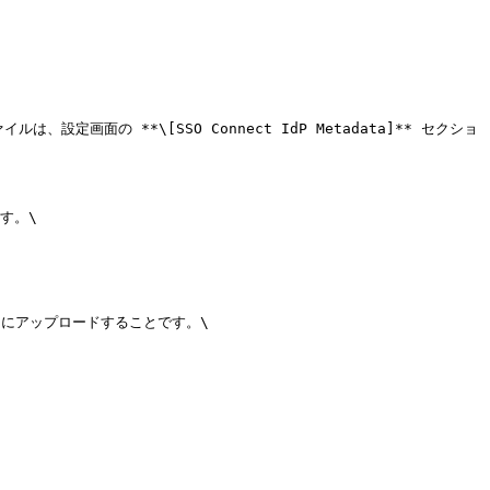
ルは、設定画面の **\[SSO Connect IdP Metadata]** セクショ
。\

ョンにアップロードすることです。\
