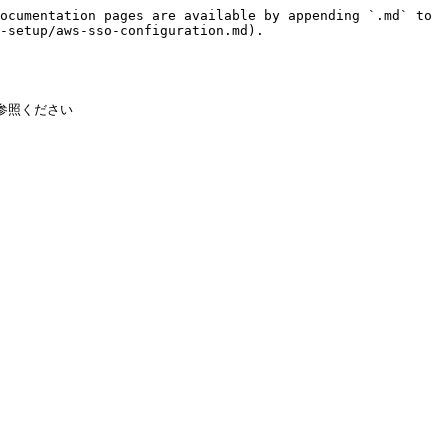
ocumentation pages are available by appending `.md` to 
-setup/aws-sso-configuration.md).

ご参照ください
