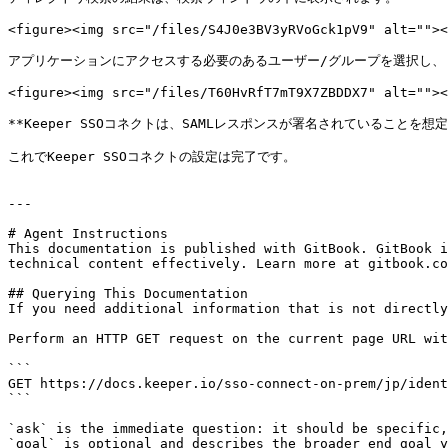
<figure><img src="/files/S4J0e3BV3yRVoGck1pV9" alt=""><
アプリケーションにアクセスする必要のあるユーザー/グループを選択し、 **\[
<figure><img src="/files/T60HvRfT7mT9X7ZBDDX7" alt=""><
**Keeper SSOコネクトは、SAMLレスポンスが署名されていることを
これでKeeper SSOコネクトの設定は完了です。

---

# Agent Instructions

This documentation is published with GitBook. GitBook i
technical content effectively. Learn more at gitbook.co
## Querying This Documentation

If you need additional information that is not directly
Perform an HTTP GET request on the current page URL wit
```

GET https://docs.keeper.io/sso-connect-on-prem/jp/ident
```

`ask` is the immediate question: it should be specific,
`goal` is optional and describes the broader end goal y