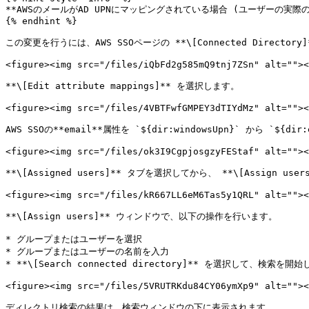
**AWSのメールがAD UPNにマッピングされている場合 (ユーザーの
{% endhint %}

この変更を行うには、AWS SSOページの **\[Connected Directory
<figure><img src="/files/iQbFd2g585mQ9tnj7ZSn" alt=""><
**\[Edit attribute mappings]** を選択します。

<figure><img src="/files/4VBTFwfGMPEY3dTIYdMz" alt=""><
AWS SSOの**email**属性を `${dir:windowsUpn}` から `${di
<figure><img src="/files/ok3I9CgpjosgzyFEStaf" alt=""><
**\[Assigned users]** タブを選択してから、 **\[Assi
<figure><img src="/files/kR667LL6eM6Tas5y1QRL" alt=""><
**\[Assign users]** ウィンドウで、以下の操作を行います。

* グループまたはユーザーを選択

* グループまたはユーザーの名前を入力

* **\[Search connected directory]** を選択して、検索を開始
<figure><img src="/files/5VRUTRKdu84CY06ymXp9" alt=""><
ディレクトリ検索の結果は、検索ウィンドウの下に表示されます。
