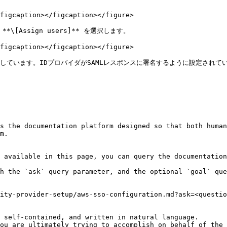
figcaption></figcaption></figure>

Assign users]** を選択します。

figcaption></figcaption></figure>

想定しています。IDプロバイダがSAMLレスポンスに署名するように設定されて
s the documentation platform designed so that both human
m.

 available in this page, you can query the documentation
h the `ask` query parameter, and the optional `goal` que
ity-provider-setup/aws-sso-configuration.md?ask=<questio
 self-contained, and written in natural language.

ou are ultimately trying to accomplish on behalf of the 