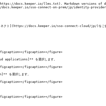
https://docs.keeper.io/llms.txt). Markdown versions of d
/docs.keeper.io/sso-connect-on-prem/jp/identity-provider
https://docs.keeper.io/sso-connect-cloud/jp/)を
figcaption></figcaption></figure>

ud applications]** を選択します。

figcaption></figcaption></figure>

ion]** を選択します。

figcaption></figcaption></figure>



figcaption></figcaption></figure>
