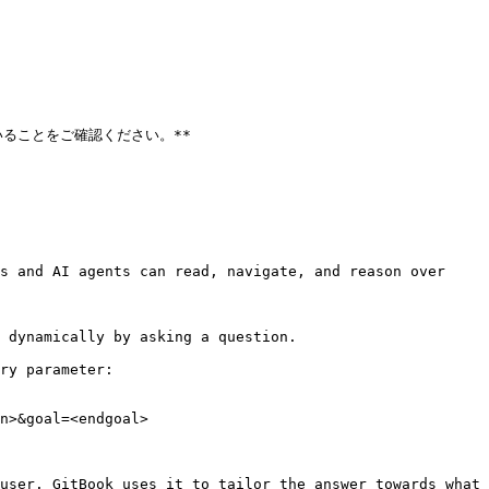
いることをご確認ください。**

s and AI agents can read, navigate, and reason over 
 dynamically by asking a question.

ry parameter:

n>&goal=<endgoal>

user. GitBook uses it to tailor the answer towards what 