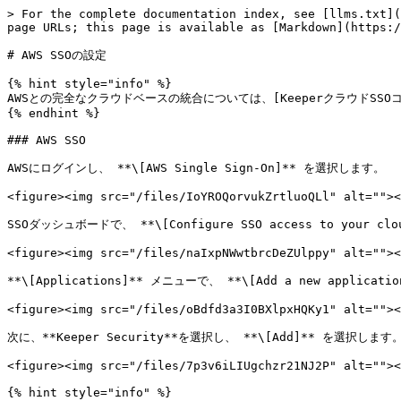
> For the complete documentation index, see [llms.txt](
page URLs; this page is available as [Markdown](https:/
# AWS SSOの設定

{% hint style="info" %}

AWSとの完全なクラウドベースの統合については、[KeeperクラウドSSOコネクト](
{% endhint %}

### AWS SSO

AWSにログインし、 **\[AWS Single Sign-On]** を選択します。

<figure><img src="/files/IoYROQorvukZrtluoQLl" alt=""><
SSOダッシュボードで、 **\[Configure SSO access to your clo
<figure><img src="/files/naIxpNWwtbrcDeZUlppy" alt=""><
**\[Applications]** メニューで、 **\[Add a new applicat
<figure><img src="/files/oBdfd3a3I0BXlpxHQKy1" alt=""><
次に、**Keeper Security**を選択し、 **\[Add]** を選択します。
<figure><img src="/files/7p3v6iLIUgchzr21NJ2P" alt=""><
{% hint style="info" %}
