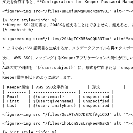
変更を保存すると、**Configuration for Keeper Password M
<figure><img src="/files/umLOfuuwgM8Uo4zmMvQI" alt=""><
{% hint style="info" %}

**Keeper SSL証明書は、2048Kを超えることはできません。超えると
{% endhint %}

<figure><img src="/files/2SkkgTCXR56sQQU8NTox" alt=""><
* より小さいSSL証明書を生成するか、メタデータファイルを再エクスポートし
次に、AWS SSOにマッピングするKeeperアプリケーションの属性が正しいこ
\

AWSの文字列値を `${user:subject}` に、形式を空白または `unspe
\

Keeper属性を以下のように設定します。

| Keeper属性 | AWS SSO文字列値        | 形式          |

| -------- | ------------------ | ----------- |

| Email    | ${user:email}      | unspecified |

| First    | ${user:givenName}  | unspecified |

| Last     | ${user:familyName} | unspecified |

<figure><img src="/files/QszVTxVD7DS7DfAg1CDJ" alt=""><
<figure><img src="/files/ihoLqmSvsLrqNeeN6aKS" alt=""><
{% hint style="info" %}
