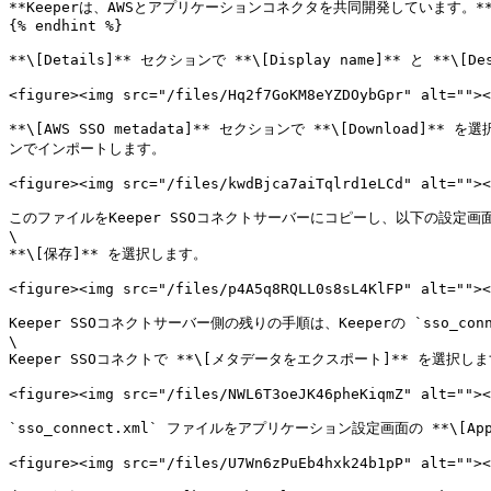
**Keeperは、AWSとアプリケーションコネクタを共同開発しています。**
{% endhint %}

**\[Details]** セクションで **\[Display name]** と **\[D
<figure><img src="/files/Hq2f7GoKM8eYZDOybGpr" alt=""><
**\[AWS SSO metadata]** セクションで **\[Download]
ンでインポートします。

<figure><img src="/files/kwdBjca7aiTqlrd1eLCd" alt=""><
このファイルをKeeper SSOコネクトサーバーにコピーし、以下の設定画面
\

**\[保存]** を選択します。

<figure><img src="/files/p4A5q8RQLL0s8sL4KlFP" alt=""><
Keeper SSOコネクトサーバー側の残りの手順は、Keeperの `sso_
\

Keeper SSOコネクトで **\[メタデータをエクスポート]** を選択しま
<figure><img src="/files/NWL6T3oeJK46pheKiqmZ" alt=""><
`sso_connect.xml` ファイルをアプリケーション設定画面の **\[App
<figure><img src="/files/U7Wn6zPuEb4hxk24b1pP" alt=""><