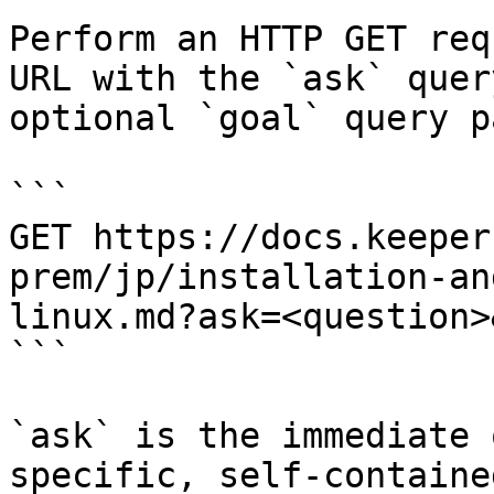
Perform an HTTP GET req
URL with the `ask` quer
optional `goal` query p
```

GET https://docs.keeper
prem/jp/installation-an
linux.md?ask=<question>
```

`ask` is the immediate 
specific, self-containe