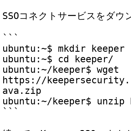
SSOコネクトサービスをダウ
```

ubuntu:~$ mkdir keeper

ubuntu:~$ cd keeper/

ubuntu:~/keeper$ wget 
https://keepersecurity.
ava.zip

ubuntu:~/keeper$ unzip 
```
