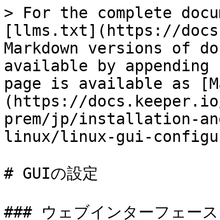
> For the complete docu
[llms.txt](https://docs
Markdown versions of do
available by appending 
page is available as [M
(https://docs.keeper.io
prem/jp/installation-an
linux/linux-gui-configu
# GUIの設定

### ウェブインターフェース