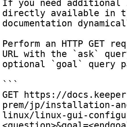
If you need additional 
directly available in t
documentation dynamical
Perform an HTTP GET req
URL with the `ask` quer
optional `goal` query p
```

GET https://docs.keeper
prem/jp/installation-an
linux/linux-gui-configu
<question>&goal=<endgoal