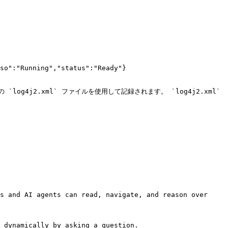
so":"Running","status":"Ready"}

log4j2.xml` ファイルを使用して記録されます。 `log4j2.xml` 
s and AI agents can read, navigate, and reason over 
 dynamically by asking a question.
