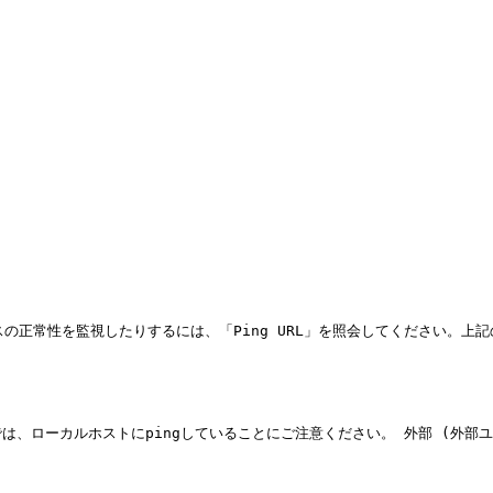
スの正常性を監視したりするには、「Ping URL」を照会してください。上
、ローカルホストにpingしていることにご注意ください。 外部 (外部