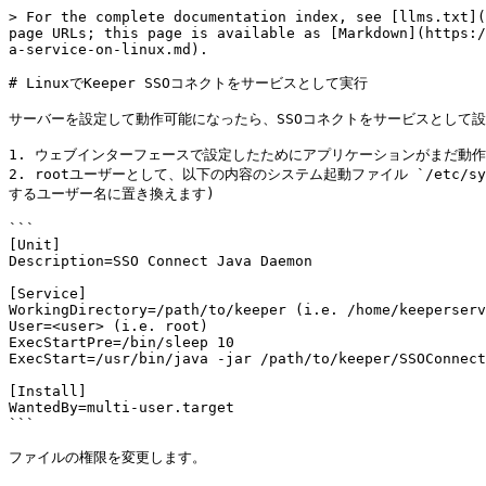
> For the complete documentation index, see [llms.txt](
page URLs; this page is available as [Markdown](https:/
a-service-on-linux.md).

# LinuxでKeeper SSOコネクトをサービスとして実行

サーバーを設定して動作可能になったら、SSOコネクトをサービスとして設
1. ウェブインターフェースで設定したためにアプリケーションがまだ動作中
2. rootユーザーとして、以下の内容のシステム起動ファイル `/etc/syste
するユーザー名に置き換えます)

```

[Unit]

Description=SSO Connect Java Daemon 

[Service]

WorkingDirectory=/path/to/keeper (i.e. /home/keeperserv
User=<user> (i.e. root)

ExecStartPre=/bin/sleep 10 

ExecStart=/usr/bin/java -jar /path/to/keeper/SSOConnect
[Install]

WantedBy=multi-user.target

```

ファイルの権限を変更します。
