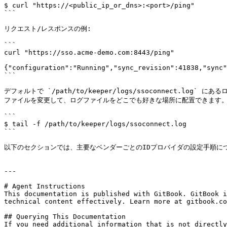
$ curl "https://<public_ip_or_dns>:<port>/ping"

```

リクエスト/レスポンスの例:

```

curl "https://sso.acme-demo.com:8443/ping"

{"configuration":"Running","sync_revision":41838,"sync"
```

デフォルトで `/path/to/keeper/logs/ssoconnect.lo
ファイルを変更して、ログファイルをどこでも好きな場所に配置できます。
```

$ tail -f /path/to/keeper/logs/ssoconnect.log

```

以下のセクションでは、主要なベンダーごとのIDプロバイダの設定手順につ
---

# Agent Instructions

This documentation is published with GitBook. GitBook i
technical content effectively. Learn more at gitbook.co
## Querying This Documentation

If you need additional information that is not directly