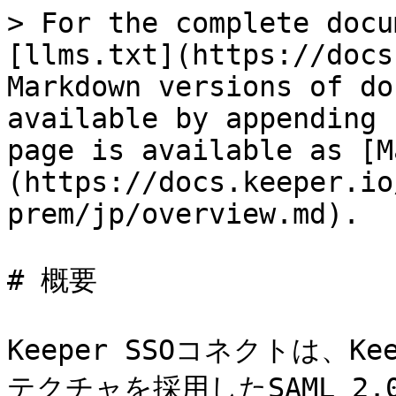
> For the complete docu
[llms.txt](https://docs
Markdown versions of do
available by appending 
page is available as [M
(https://docs.keeper.io
prem/jp/overview.md).

# 概要

Keeper SSOコネクトは、
テクチャを採用したSAML 2.