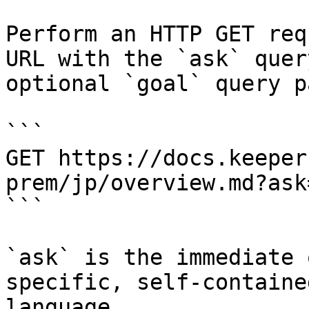
Perform an HTTP GET req
URL with the `ask` quer
optional `goal` query p
```

GET https://docs.keeper
prem/jp/overview.md?ask
```

`ask` is the immediate 
specific, self-containe
language.
