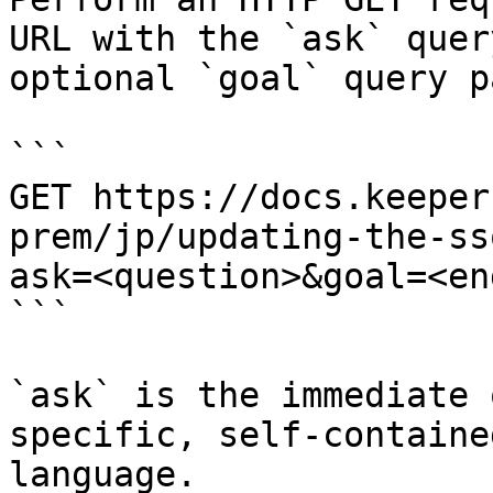
URL with the `ask` quer
optional `goal` query p
```

GET https://docs.keeper
prem/jp/updating-the-ss
ask=<question>&goal=<en
```

`ask` is the immediate 
specific, self-containe
language.
