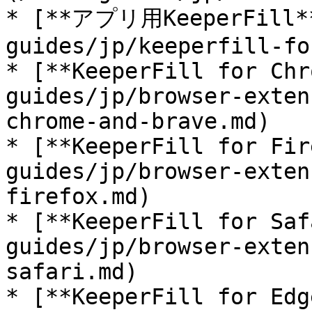
* [**アプリ用KeeperFill**
guides/jp/keeperfill-fo
* [**KeeperFill for Chr
guides/jp/browser-exten
chrome-and-brave.md)

* [**KeeperFill for Fir
guides/jp/browser-exten
firefox.md)

* [**KeeperFill for Saf
guides/jp/browser-exten
safari.md)

* [**KeeperFill for Edg