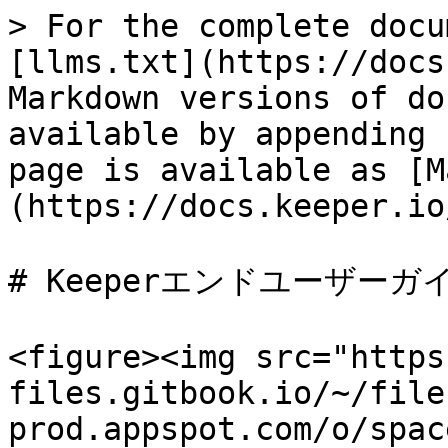
> For the complete docu
[llms.txt](https://docs
Markdown versions of do
available by appending 
page is available as [M
(https://docs.keeper.io
# Keeperエンドユーザーガイ
<figure><img src="https
files.gitbook.io/~/file
prod.appspot.com/o/spac