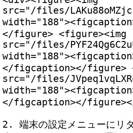
src="/files/LAKu88oMZjc
width="188"><figcaptio
</figure> <figure><img 
src="/files/PYF24Qg6C2u
width="188"><figcapti
</figcaption></figure> 
src="/files/JVpeq1vqLXR
width="188"><figcapt
</figcaption></figure><
2. 端末の設定メニューにリ