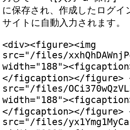
に保存され、作成したログイ
サイトに自動入力されます。

<div><figure><img 
src="/files/xxhQhDAWnjP
width="188"><figcapti
</figcaption></figure> 
src="/files/OCi370wQzVL
width="188"><figcap
</figcaption></figure> 
src="/files/yx1Ymg1MyCa