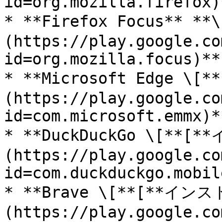
id=org.mozilla.firefox)
* **Firefox Focus** 
(https://play.google.co
id=org.mozilla.focus)**]
* **Microsoft Edge \
(https://play.google.co
id=com.microsoft.emmx)**
* **DuckDuckGo \[**[
(https://play.google.co
id=com.duckduckgo.mobil
* **Brave \[**[**イン
(https://play.google.co