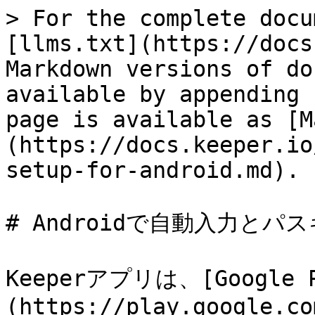
> For the complete docu
[llms.txt](https://docs
Markdown versions of do
available by appending 
page is available as [M
(https://docs.keeper.io
setup-for-android.md).

# Androidで自動入力とパ
Keeperアプリは、[Google 
(https://play.google.co