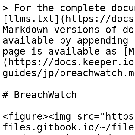
> For the complete docu
[llms.txt](https://docs
Markdown versions of do
available by appending 
page is available as [M
(https://docs.keeper.io
guides/jp/breachwatch.md
# BreachWatch

<figure><img src="https
files.gitbook.io/~/file