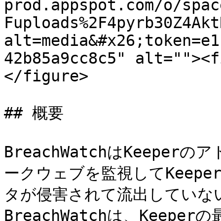
prod.appspot.com/o/spac
Fuploads%2F4pyrb30Z4Akt
alt=media&#x26;token=e1
42b85a9cc8c5" alt=""><f
</figure>

## 概要

BreachWatchはKeep
ークウェブを監視してKeep
タが侵害されて流出していな
BreachWatchは、Kee