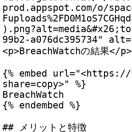
prod.appspot.com/o/spac
Fuploads%2FD0M1oS7CGHqd
).png?alt=media&#x26;to
99b2-a076dc395734" alt=
<p>BreachWatchの結果</p><
{% embed url="<https://
share=copy>" %}

BreachWatch

{% endembed %}

## メリットと特徴
