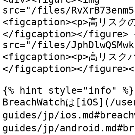
src="/files/RvXrB73enm5
<figcaption><p>高リ
</figcaption></figure> 
src="/files/JphDlwQSMwk
<figcaption><p>高リス
</figcaption></figure><
{% hint style="info" %}

BreachWatchは[iOS](/use
guides/jp/ios.md#breac
guides/jp/android.md