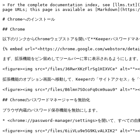
> For the complete documentation index, see [llms.txt](
page URLs; this page is available as [Markdown](https:/
# Chromeへのインストール

## Chrome

以下のリンクからChromeウェブストアを開いて**Keeperパスワードマ
{% embed url="<https://chrome.google.com/webstore/detai
まず、拡張機能をピン留めしてツールバーに常に表示されるようにします。**
<figure><img src="/files/36RwrXKzFlrSg1HIXVCe" alt
拡張機能のオプション画面へ移動して、Keeperの「サイトアクセス」を
<figure><img src="/files/B6lmn7SOcoFq0cm9uau9" alt="
## Chromeのパスワードマネージャーを無効化

ブラウザ内蔵のパスワード保存機能を無効にします。

* <chrome://password-manager/settings>を開いて、すべ
<figure><img src="/files/6iiVLu9e5G9KLvALXIK2" al