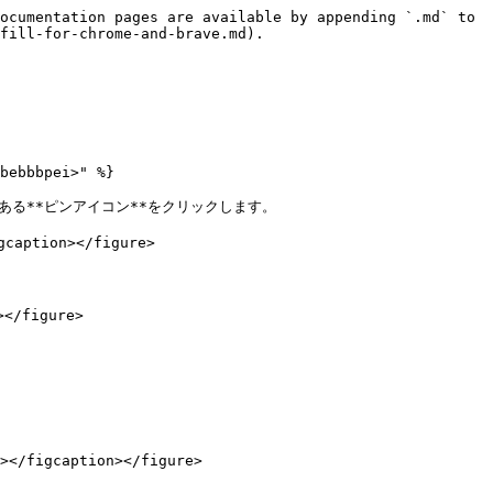
ocumentation pages are available by appending `.md` to 
fill-for-chrome-and-brave.md).

bebbbpei>" %}

る**ピンアイコン**をクリックします。

aption></figure>

/figure>

figcaption></figure>
