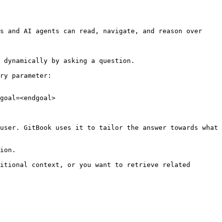
s and AI agents can read, navigate, and reason over 
 dynamically by asking a question.

ry parameter:

goal=<endgoal>

user. GitBook uses it to tailor the answer towards what 
ion.

itional context, or you want to retrieve related 