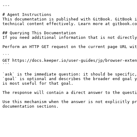
---

# Agent Instructions

This documentation is published with GitBook. GitBook i
technical content effectively. Learn more at gitbook.co
## Querying This Documentation

If you need additional information that is not directly
Perform an HTTP GET request on the current page URL wit
```

GET https://docs.keeper.io/user-guides/jp/browser-exten
```

`ask` is the immediate question: it should be specific,
`goal` is optional and describes the broader end goal y
is most useful for that goal.

The response will contain a direct answer to the questi
Use this mechanism when the answer is not explicitly pr