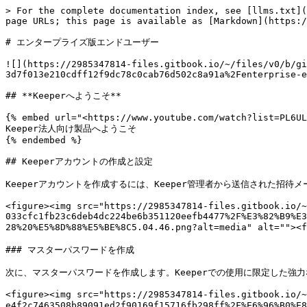
> For the complete documentation index, see [llms.txt](https://docs.keeper.io/llms.txt). Markdown versions of documentation pages are available by appending `.md` to page URLs; this page is available as [Markdown](https://docs.keeper.io/user-guides/jp/enterprise-end-user-setup-master-password.md).

# エンタープライズ版エンドユーザー

![](https://2985347814-files.gitbook.io/~/files/v0/b/gitbook-x-prod.appspot.com/o/spaces%2F6Y1mjnoaNcCi93oXSTE3%2Fuploads%2Fgit-blob-3d7f013e210cdff12f9dc78c0cab76d502c8a91a%2Fenterprise-end-user-header.png?alt=media)

## **Keeperへようこそ**

{% embed url="<https://www.youtube.com/watch?list=PL6ULGsuC_265LbYnY9411U_TdzKc7pAMX&v=J2QkmOxF7yw>" %}
Keeper法人向け製品へようこそ
{% endembed %}

## Keeperアカウントの作成と設定

Keeperアカウントを作成するには、Keeper管理者から送信された招待メール内&#x306E;**\[今すぐアカウントをセットアップ]**&#x30DC;タンをクリックします。

<figure><img src="https://2985347814-files.gitbook.io/~/files/v0/b/gitbook-x-prod.appspot.com/o/spaces%2F6Y1mjnoaNcCi93oXSTE3%2Fuploads%2Fgit-blob-033cfc1fb23c6deb4dc224be6b351120eefb4477%2F%E3%82%B9%E3%82%AF%E3%83%AA%E3%83%BC%E3%83%B3%E3%82%B7%E3%83%A7%E3%83%83%E3%83%88%202022-11-28%20%E5%8D%88%E5%BE%8C5.04.46.png?alt=media" alt=""><figcaption><p>Keeperからの招待メール</p></figcaption></figure>

### マスターパスワードを作成

次に、マスターパスワードを作成します。Keeperでの使用に限定した強力なマスターパスワードを設定します。マスターパスワードに関しては覚えておく必要があります。

<figure><img src="https://2985347814-files.gitbook.io/~/files/v0/b/gitbook-x-prod.appspot.com/o/spaces%2F6Y1mjnoaNcCi93oXSTE3%2Fuploads%2Fgit-blob-e4f2c7463508b89091ed2f90169f15716fb298ff%2F%E6%96%B0%E8%A6%8F%E4%BD%9C%E6%88%90%E7%94%BB%E9%9D%A2.png?alt=media" alt=""><figcaption><p>マスターパスワードを作成</p></figcaption></figure>

### 2要素認証 (2FA) の設定

2要素認証 (2FA) を設定すると、Keeperボルト (保管庫) へのログイン時に2つ目のパスコードが必要となるので安全性が向上します。DuoやRSAなどの一部の二要素認証方式では、Keeper管理者が管理コンソールにログインして事前設定を行う必要がありますが、GoogleやMicrosoftの認証アプリ (Authenticator) などのTOTP生成アプリを利用する場合は、ユーザー個人で設定できます。

**アカウントのドロップダウンメニュー** (画面右上のメールアドレスが表示されている箇所) をクリックし、**\[設定] > \[セキュリティ]** の順にクリックして2FAを有効にします。

<figure><img src="https://2985347814-files.gitbook.io/~/files/v0/b/gitbook-x-prod.appspot.com/o/spaces%2F6Y1mjnoaNcCi93oXSTE3%2Fuploads%2Fgit-blob-a957148b8ac7a237d9c95cdec58b8af81f1689ea%2F%E4%BA%8C%E8%A6%81%E7%B4%A0%E8%AA%8D%E8%A8%BC%E3%81%AE%E6%9C%89%E5%8A%B9%E5%8C%96.png?alt=media" alt=""><figcaption><p>二要素認証の設定</p></figcaption></figure>

<figure><img src="https://2985347814-files.gitbook.io/~/files/v0/b/gitbook-x-prod.appspot.com/o/spaces%2F6Y1mjnoaNcCi93oXSTE3%2Fuploads%2Fgit-blob-3294b363141d50ade691d0efa6c10edc040150f5%2F%E4%BA%8C%E8%A6%81%E7%B4%A0%E8%AA%8D%E8%A8%BC%E3%81%AE%E6%96%B9%E6%B3%95.png?alt=media" alt=""><figcaption><p>二要素認証の方式</p></figcaption></figure>

### パスワードのインポート

既存のログイン情報とパスワードを手動で入力することもできますし、Safari、Chrome、Firefoxなどのご利用の[ウェブブラウザ](/user-guides/jp/web-vault.md#from-web-browsers)、別の[パスワードマネージャー](/user-guides/jp/web-vault.md#from-password-managers)、[テキストファイル](https://docs.keeper.io/user-guides/jp/pages/VhKQBmLNdglBreAdMqqR#from-text-file-.csv) (.csv) から直接インポートすることもできます。

インポート処理を開始するには、**アカウントのドロップダウンメニュー** (画面右上のメールアドレスが表示されている箇所) をクリックし、**\[設定]** > **\[インポート]** の順にクリックします。

<figure><img src="https://2985347814-files.gitbook.io/~/files/v0/b/gitbook-x-prod.appspot.com/o/spaces%2F6Y1mjnoaNcCi93oXSTE3%2Fuploads%2Fgit-blob-1e9d12259177c0673b4e519068b99663b39b8740%2F%E3%83%8F%E3%82%9A%E3%82%B9%E3%83%AF%E3%83%BC%E3%83%88%E3%82%99%E3%82%92%