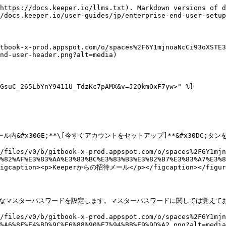
E3%82%A4%E3%83%B3%E3%83%9B%E3%82%9A%E3%83%BC%E3%83%88%E3%81%99%E3%82%8B.png?alt=media" alt=""><figcaption><p>パスワードをインポートする</p></figcaption></figure>

### Keeperアプリケーションのダウンロード

Keeperデスクトップアプリとモバイルアプリを使用すると、どのデバイスからでもネイティブアプリでKeeperボルト (保管庫) へアクセスできるようになります。

{% hint style="info" %}
[こちらのページ](https://www.keepersecurity.com/ja_JP/download.html)から、デスクトップ用およびモバイル用Keeperをダウンロードしていただけます。
{% endhint %}

対応OSおよびブラウザ

* Windows、Mac、Linux (デスクトップ)
* Chrome、Firefox、Safari、Edge、IE11の各ウェブブラウザ
* iOS (iPhone、iPad)
* Android (スマートフォン、タブレット)

<figure><img src="https://2985347814-files.gitbook.io/~/files/v0/b/gitbook-x-prod.appspot.com/o/spaces%2F6Y1mjnoaNcCi93oXSTE3%2Fuploads%2Fgit-blob-aadd6e0e837cf13ebf2727e96fe8f54148f17578%2FKeeper%E3%81%AE%E3%82%BF%E3%82%99%E3%82%A6%E3%83%B3%E3%83%AD%E3%83%BC%E3%83%88%E3%82%99%E3%83%98%E3%82%9A%E3%83%BC%E3%82%B7%E3%82%99.png?alt=media" alt=""><figcaption><p>Keeperダウンロードページ</p></figcaption></figure>

## レコードの作成

パスワード、データベース、SSHキー、銀行口座などの機密情報はデジタルボルトに「レコード」として保存され、256ビットAESを使用してデバイス上で暗号化されます。

まず、**\[+ 新規作成]** > **\[レコード]** の順にクリックします。

* ドロップダウンメニューから \[[レコードタイプ](/enterprise-guide/jp/record-types.md)] を選択します (デフォルトのタイプは「ログイン情報」となります)。
* レコードの名前を入力して、**\[次へ]** をクリックします。
* ログイン情報 (ユーザー名またはメールアドレス) を入力します。
* パスワードを入力するか**サイコロアイコン**をクリックしてパスワードを生成します (詳細については[こちらのページ](/user-guides/jp/web-vault.md#password-generator)をご参照ください)。
* ウェブサイトのアドレスを入力します。
* 必要に応じてメモを入力し、[ファイルと写真](/user-guides/jp/web-vault.md#secure-file-storage)、[2要素認証コード](/user-guides/jp/web-vault.md#two-factor-codes-for-totp-1)、[カスタムフィールド](/user-guides/jp/web-vault.md#custom-fields-1)を追加します。
* **\[保存]** をクリックして完了します。

<figure><img src="https://docs.keeper.io/~gitbook/image?url=https%3A%2F%2F914511346-files.gitbook.io%2F%7E%2Ffiles%2Fv0%2Fb%2Fgitbook-x-prod.appspot.com%2Fo%2Fspaces%252F-LSGVtOTYUIkVBoYtFvK%252Fuploads%252FwCRiPzHvoWtI2s8ucqXh%252F2023-04-12_12-45-57%2520%281%29.gif%3Falt%3Dmedia%26token%3D3001ad83-17b3-4bd8-8507-9cddf8630b02&#x26;width=768&#x26;dpr=4&#x26;quality=100&#x26;sign=26611e50&#x26;sv=2" alt=""><figcaption></figcaption></figure>

{% hint style="info" %}
詳細については、[ウェブボルト (保管庫) とデスクトップアプリのページ](/user-guides/jp/web-vault.md)をご参照ください。
{% endhint %}

## KeeperFillによる自動入力

Keeperのブラウザ拡張機能はKeeperFillと呼ばれており、ログイン情報とパスワードを自動的に入力してくれます。KeeperFillはすべてのウェブブラウザでご利用になれますので、[弊社のダウンロードページ](https://www.keepersecurity.com/ja_JP/download.html?t=v)にアクセスしてダウンロードしましょう。

レコードはホーム画面にリストとして表示され、上部に「提案されたレコード」が表示されるので、現在アクセスしているウェブサイトに一致する認証情報を簡単に入力できます。レコードを選択し、**\[自動入力]** をクリックすると、ウェブサイトのログインフォームに認証情報が入力されます。

<figure><img src="https://2985347814-files.gitbook.io/~/files/v0/b/gitbook-x-prod.appspot.com/o/spaces%2F6Y1mjnoaNcCi93oXSTE3%2Fuploads%2Fgit-blob-0707dd36b791ba7681e59f89f3a5f9de1dbfbb2d%2FKeeperFill%E3%83%95%E3%82%99%E3%83%A9%E3%82%A6%E3%82%B5%E3%82%99%E6%8B%A1%E5%BC%B5.webp?alt=media" alt=""><figcaption><p>KeeperFillブラウザ拡張機能</p></figcaption></figure>

## アカウントの復元

初回ログイン後、24語から成るアカウントリカバリフレーズを使用したアカウントリカバリを設定する機会があります。リカバリフレーズを設定すると、マスターパスワードを忘れてしまった場合に素早くアクセスを回復するのに役立ちます。

生成したリカバリフレーズはコピーするかダウンロードして安全な場所に保管するようにしてください。

{% hint style="info" %}
アカウント復旧ができない場合でも、Keeperの管理者によってユーザーのボルトを別のKeeperアカウントへ移管できる場合があります。
{% endhint %}

<figure><img src="https://2985347814-files.gitbook.io/~/files/v0/b/gitbook-x-prod.appspot.com/o/spaces%2F6Y1mjnoaNcCi93oXSTE3%2Fuploads%2Fgit-blob-2065cd6f19fc5a7438815845a98a908e9929bb38%2F%E3%82%A2%E3%82%AB%E3%82%A6%E3%83