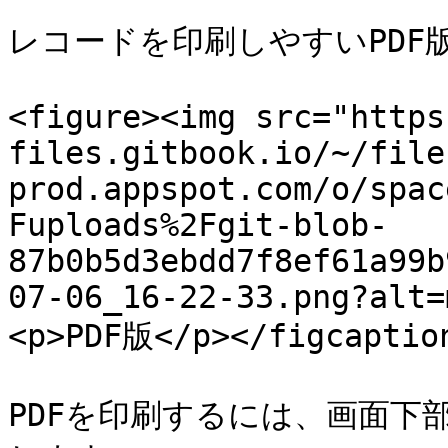
レコードを印刷しやすいPDF
<figure><img src="https
files.gitbook.io/~/file
prod.appspot.com/o/spac
Fuploads%2Fgit-blob-
87b0b5d3ebdd7f8ef61a99b
07-06_16-22-33.png?alt=
<p>PDF版</p></figcaption
PDFを印刷するには、画面下