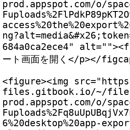
prod.appspot.com/o/spac
Fuploads%2FlPdkP89pKT2O
access%20the%20export%2
ng?alt=media&#x26;token
684a0ca2ece4" alt=""
ート画面を開く</p></figcapt
<figure><img src="https
files.gitbook.io/~/file
prod.appspot.com/o/spac
Fuploads%2Fq8uUpUBqjVx7
6%20desktop%20app-expor