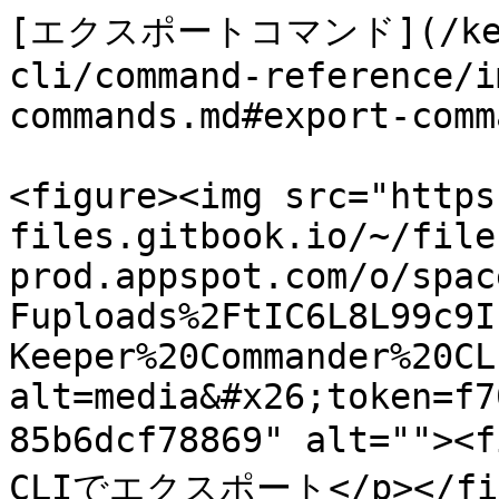
[エクスポートコマンド](/keepe
cli/command-reference/i
commands.md#export-comma
<figure><img src="https
files.gitbook.io/~/file
prod.appspot.com/o/spac
Fuploads%2FtIC6L8L99c9I
Keeper%20Commander%20CL
alt=media&#x26;token=f7
85b6dcf78869" alt="">
CLIでエクスポート</p></figc