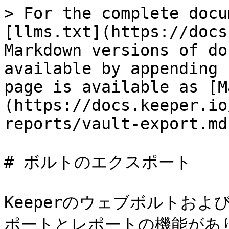
> For the complete docu
[llms.txt](https://docs
Markdown versions of do
available by appending 
page is available as [M
(https://docs.keeper.io
reports/vault-export.md)
# ボルトのエクスポート

Keeperのウェブボルトお
ポートとレポートの機能があ