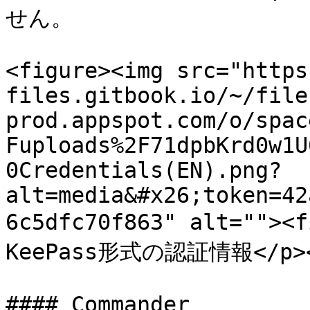
せん。

<figure><img src="https
files.gitbook.io/~/file
prod.appspot.com/o/spac
Fuploads%2F71dpbKrd0w1U
0Credentials(EN).png?
alt=media&#x26;token=42
6c5dfc70f863" alt="">
KeePass形式の認証情報</p></f
#### Commander
