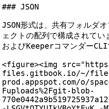
### JSON

JSON形式は、共有フォルダ
ェクトの配列で構成されていま
およびKeeperコマンダーCL
<figure><img src="https
files.gitbook.io/~/file
prod.appspot.com/o/spac
Fuploads%2Fgit-blob-
770e0442a9b519725937a12
-LSGVtOTYUIkVBoYtFvK_-M