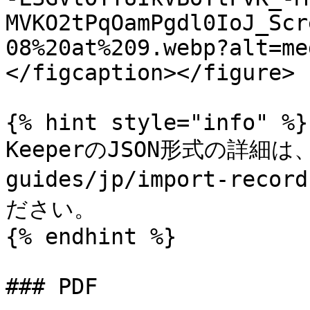
MVKO2tPqOamPgdl0IoJ_Scr
08%20at%209.webp?alt=me
</figcaption></figure>

{% hint style="info" %}

KeeperのJSON形式の詳細は
guides/jp/import-reco
ださい。

{% endhint %}

### PDF
