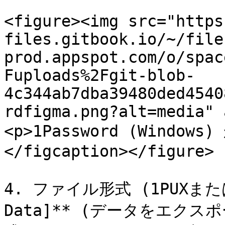
<figure><img src="https
files.gitbook.io/~/file
prod.appspot.com/o/spac
Fuploads%2Fgit-blob-
4c344ab7dba39480ded4540
rdfigma.png?alt=media" 
<p>1Password (Windo
</figcaption></figure>

4. ファイル形式 (1PUXまたは
Data]** (データをエクス