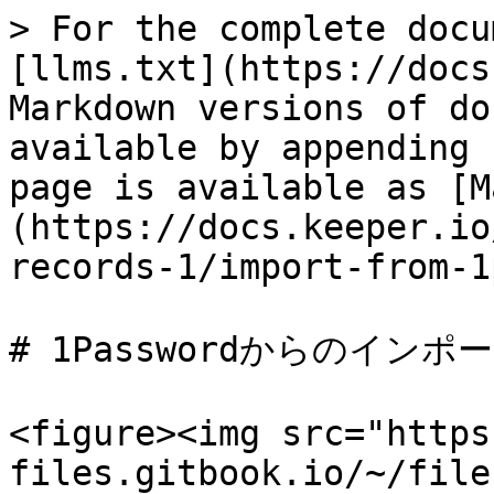
> For the complete docu
[llms.txt](https://docs
Markdown versions of do
available by appending 
page is available as [M
(https://docs.keeper.io
records-1/import-from-1
# 1Passwordからのインポー
<figure><img src="https
files.gitbook.io/~/file