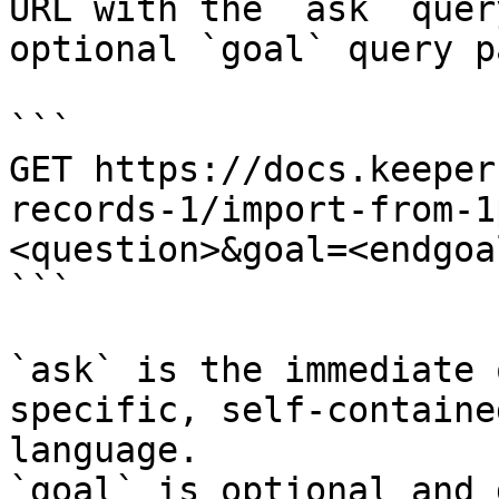
URL with the `ask` quer
optional `goal` query p
```

GET https://docs.keeper
records-1/import-from-1
<question>&goal=<endgoal
```

`ask` is the immediate 
specific, self-containe
language.

`goal` is optional and 