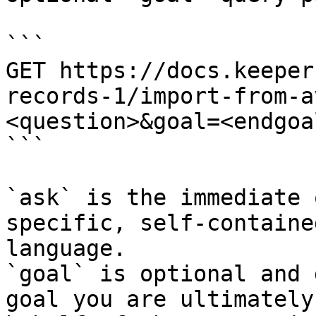
```

GET https://docs.keeper
records-1/import-from-a
<question>&goal=<endgoal
```

`ask` is the immediate 
specific, self-containe
language.

`goal` is optional and 
goal you are ultimately