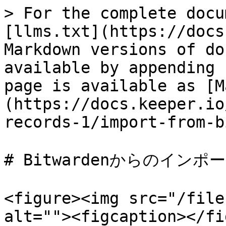
> For the complete docu
[llms.txt](https://docs
Markdown versions of do
available by appending 
page is available as [M
(https://docs.keeper.io
records-1/import-from-b
# Bitwardenからのインポー
<figure><img src="/file
alt=""><figcaption></fi