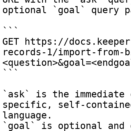
optional `goal` query p
```

GET https://docs.keeper
records-1/import-from-b
<question>&goal=<endgoal
```

`ask` is the immediate 
specific, self-containe
language.

`goal` is optional and 