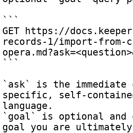
```

GET https://docs.keeper
records-1/import-from-c
opera.md?ask=<question>
```

`ask` is the immediate 
specific, self-containe
language.

`goal` is optional and 
goal you are ultimately