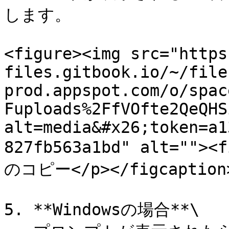
します。

<figure><img src="https
files.gitbook.io/~/file
prod.appspot.com/o/spac
Fuploads%2FfVOfte2QeQHS
alt=media&#x26;token=a1
827fb563a1bd" alt=""
のコピー</p></figcaption>
5. **Windowsの場合**\
