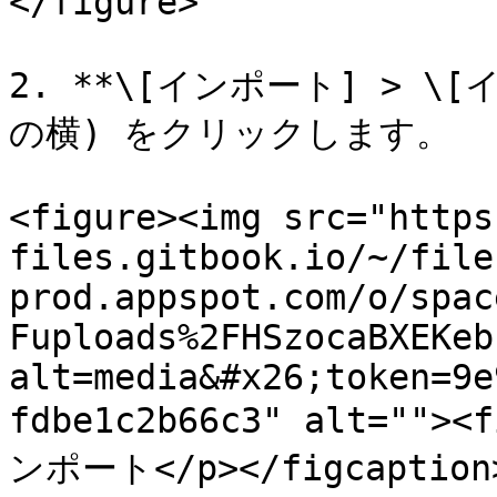
</figure>

2. **\[インポート] > 
の横) をクリックします。

<figure><img src="https
files.gitbook.io/~/file
prod.appspot.com/o/spac
Fuploads%2FHSzocaBXEKeb
alt=media&#x26;token=9e
fdbe1c2b66c3" alt=""
ンポート</p></figcaption>