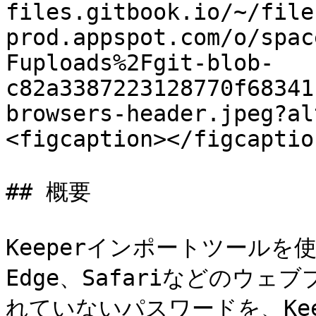
files.gitbook.io/~/file
prod.appspot.com/o/spac
Fuploads%2Fgit-blob-
c82a3387223128770f68341
browsers-header.jpeg?al
<figcaption></figcaptio
## 概要

Keeperインポートツールを使用
Edge、Safariなどのウ
れていないパスワードを、Kee