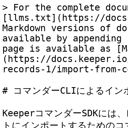
> For the complete docu
[llms.txt](https://docs
Markdown versions of do
available by appending 
page is available as [M
(https://docs.keeper.io
records-1/import-from-c
# コマンダーCLIによるインポ
KeeperコマンダーSDKには
トにインポートするためのコ