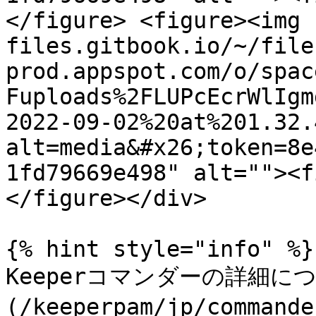
</figure> <figure><img 
files.gitbook.io/~/file
prod.appspot.com/o/spac
Fuploads%2FLUPcEcrWlIgm
2022-09-02%20at%201.32.
alt=media&#x26;token=8e
1fd79669e498" alt=""><f
</figure></div>

{% hint style="info" %}

Keeperコマンダーの詳細に
(/keeperpam/jp/comman