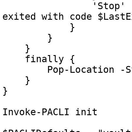
                'Stop' { throw "'$CommandLine' 
exited with code $LastE
            }

        }

    }

    finally {

        Pop-Location -StackName 'PACLI'

    }

}

Invoke-PACLI init
