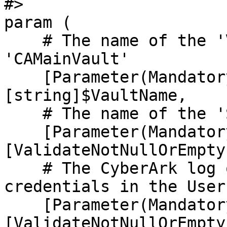
#>

param (

    # The name of the 'Vault' in CyberArk, e.g., 
'CAMainVault'

    [Parameter(Mandatory = $true)]
[string]$VaultName,

    # The name of the 'Safe' in CyberArk

    [Parameter(Mandatory = $true)]
[ValidateNotNullOrEmpty
    # The CyberArk log on user (must match 
credentials in the User
    [Parameter(Mandatory = $true)]
[ValidateNotNullOrEmpty