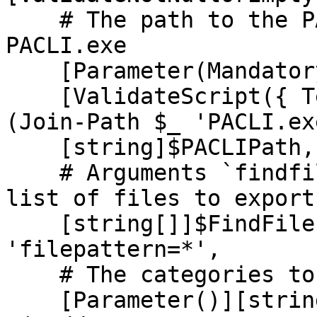
    # The path to the PACLI directory containing 
PACLI.exe

    [Parameter(Mandatory = $true)]

    [ValidateScript({ Test-Path -PathType Leaf 
(Join-Path $_ 'PACLI.ex
    [string]$PACLIPath,

    # Arguments `findfiles` uses to generate the 
list of files to export

    [string[]]$FindFilesArguments = 
'filepattern=*',

    # The categories to export from the files

    [Parameter()][string[]]$Categories = 