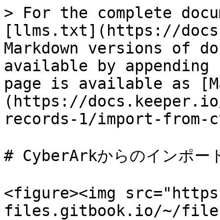
> For the complete docu
[llms.txt](https://docs
Markdown versions of do
available by appending 
page is available as [M
(https://docs.keeper.io
records-1/import-from-c
# CyberArkからのインポート
<figure><img src="https
files.gitbook.io/~/file