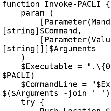
function Invoke-PACLI {

    param (

        [Parameter(Mandatory = $True)]
[string]$Command,

        [Parameter(ValueFromRemainingArguments)]
[string[]]$Arguments

    )

    $Executable = ".\{0}" -f (Split-Path -Leaf 
$PACLI)

    $CommandLine = "$Executable $Command 
$($Arguments -join ' ')"
    try {
