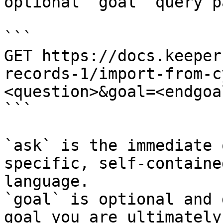
optional `goal` query p
```

GET https://docs.keeper
records-1/import-from-c
<question>&goal=<endgoal
```

`ask` is the immediate 
specific, self-containe
language.

`goal` is optional and 
goal you are ultimately