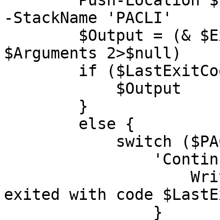
        Push-Location $(Split-Path -Parent $PACLI) 
-StackName 'PACLI'

        $Output = (& $Executable $Command 
$Arguments 2>$null)

        if ($LastExitCode -eq 0) {

            $Output

        }

        else {

            switch ($PACLIErrorAction) {

                'Continue' {

                    Write-Error "'$CommandLine' 
exited with code $LastE
                }
