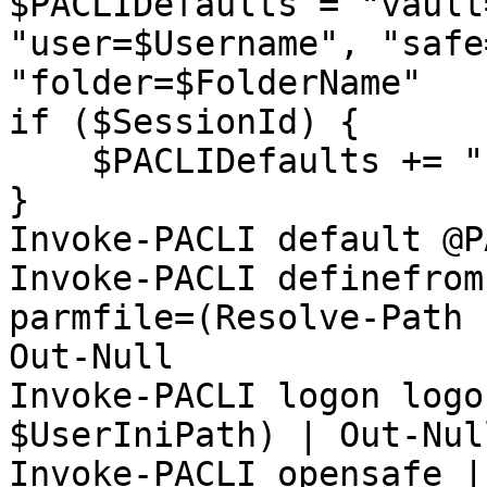
$PACLIDefaults = "vault
"user=$Username", "safe
"folder=$FolderName"

if ($SessionId) {

    $PACLIDefaults += "sessionId=$SessionId"

}

Invoke-PACLI default @P
Invoke-PACLI definefrom
parmfile=(Resolve-Path 
Out-Null

Invoke-PACLI logon logo
$UserIniPath) | Out-Null
Invoke-PACLI opensafe |