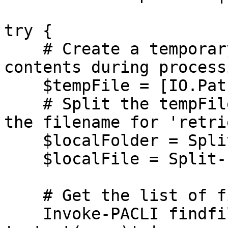
try {

    # Create a temporary file to store the file 
contents during processi
    $tempFile = [IO.Path]::GetTempFileName()

    # Split the tempFile path into the folder and 
the filename for 'retri
    $localFolder = Split-Path $tempFile

    $localFile = Split-Path -Leaf $tempFile

    # Get the list of files in the safe

    Invoke-PACLI findfiles $FindFilesArguments 