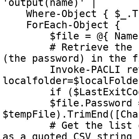
'output(name)' |

    Where-Object { $_.Trim() -ne '' } |

    ForEach-Object {

        $file = @{ Name = $_ }

        # Retrieve the file and store the contents 
(the password) in the f
        Invoke-PACLI retrievefile file=$_ 
localfolder=$localFolde
        if ($LastExitCode -ne 0) { return }

        $file.Password = (Get-Content 
$tempFile).TrimEnd([Cha
        # Get the list of categories for the file 
as a quoted CSV string
