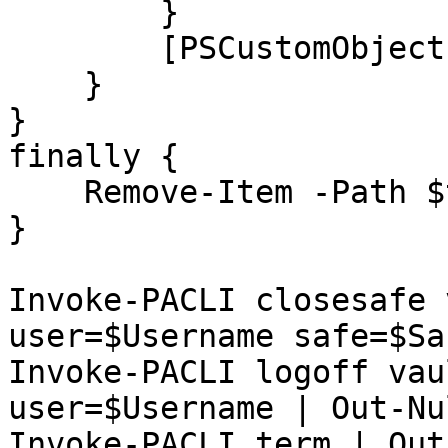
        }

        [PSCustomObject]$file

    }

}

finally {

    Remove-Item -Path $tempFile -Force

}

Invoke-PACLI closesafe 
user=$Username safe=$Sa
Invoke-PACLI logoff vau
user=$Username | Out-Nul
Invoke-PACLI term | Out