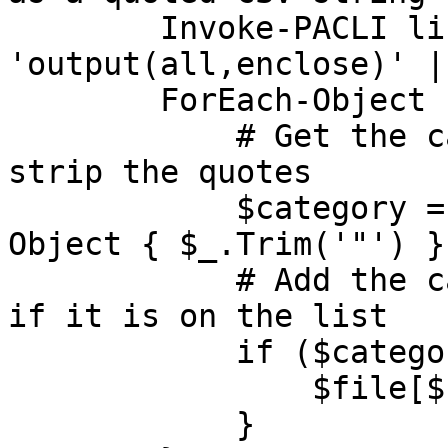
        Invoke-PACLI listfilecategories file=$_ 
'output(all,enclose)' |

        ForEach-Object {

            # Get the category name and value and 
strip the quotes

            $category = ($_ -split ',' | ForEach-
Object { $_.Trim('"') }
            # Add the category to the file object 
if it is on the list

            if ($category[0] -in $Categories) {

                $file[$category[0]] = $category[1]

            }
