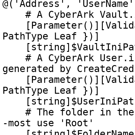
@('Address', 'UserName')
    # A CyberArk Vault.ini file

    [Parameter()][ValidateScript({ Test-Path $_ -
PathType Leaf })]

    [string]$VaultIniPath = 'Vault.ini',

    # A CyberArk User.ini (or .cred) file as 
generated by CreateCred
    [Parameter()][ValidateScript({ Test-Path $_ -
PathType Leaf })]

    [string]$UserIniPath = 'User.ini',

    # The folder in the safe to export files from-
-most use 'Root'

    [string]$FolderName = 'Root',
