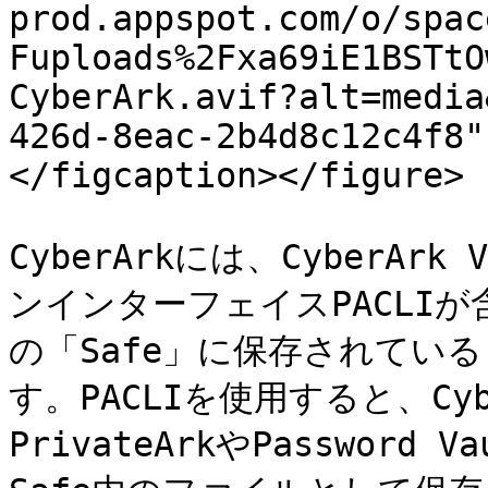
prod.appspot.com/o/spac
Fuploads%2Fxa69iE1BSTtO
CyberArk.avif?alt=media
426d-8eac-2b4d8c12c4f8"
</figcaption></figure>

Cyber​​Arkには、Cyber​
ンインターフェイスPACLIが
の「Safe」に保存されてい
す。PACLIを使用すると、Cyb
PrivateArkやPassword Va