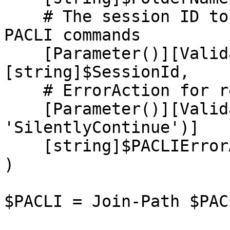
    # The session ID to use for the underlying 
PACLI commands

    [Parameter()][ValidateNotNullOrEmpty()]
[string]$SessionId,

    # ErrorAction for retrievefile errors

    [Parameter()][ValidateSet('Stop', 'Continue', 
'SilentlyContinue')]

    [string]$PACLIErrorAction = 'Continue'

)

$PACLI = Join-Path $PAC