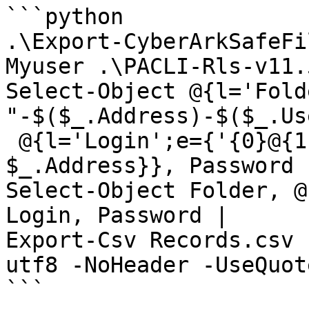
```python

.\Export-CyberArkSafeFi
Myuser .\PACLI-Rls-v11.
Select-Object @{l='Fold
"-$($_.Address)-$($_.Us
 @{l='Login';e={'{0}@{1}' -f $_.Username, 
$_.Address}}, Password |
Select-Object Folder, @
Login, Password |

Export-Csv Records.csv 
utf8 -NoHeader -UseQuot
```
