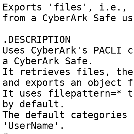
Exports 'files', i.e., 
from a CyberArk Safe us
.DESCRIPTION

Uses CyberArk's PACLI c
a CyberArk Safe.

It retrieves files, the
and exports an object f
It uses filepattern=* t
by default.

The default categories 
'UserName'.
