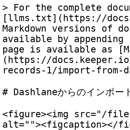
> For the complete docu
[llms.txt](https://docs
Markdown versions of do
available by appending 
page is available as [M
(https://docs.keeper.io
records-1/import-from-d
# Dashlaneからのインポート
<figure><img src="/file
alt=""><figcaption></fi