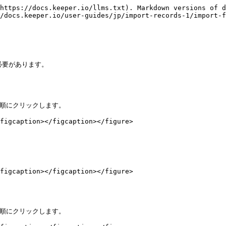
https://docs.keeper.io/llms.txt). Markdown versions of d
/docs.keeper.io/user-guides/jp/import-records-1/import-f
必要があります。

) の順にクリックします。

figcaption></figcaption></figure>



figcaption></figcaption></figure>

) の順にクリックします。
