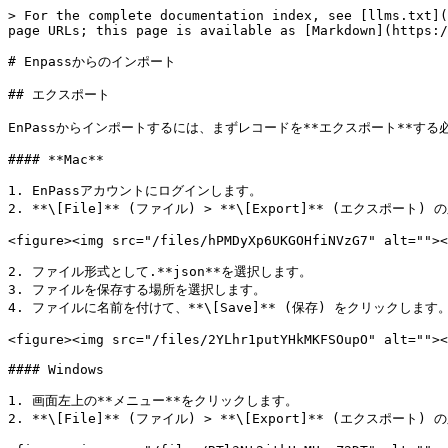
> For the complete documentation index, see [llms.txt](
page URLs; this page is available as [Markdown](https:/
# Enpassからのインポート

## エクスポート

EnPassからインポートするには、まずレコードを**エクスポート**する
#### **Mac**

1. EnPassアカウントにログインします。

2. **\[File]** (ファイル) > **\[Export]** (エクスポート
<figure><img src="/files/hPMDyXp6UKGOHfiNVzG7" alt=""><
2. ファイル形式として.**json**を選択します。

3. ファイルを保存する場所を選択します。

4. ファイルに名前を付けて、**\[Save]** (保存) をクリックします。
<figure><img src="/files/2YLhr1putYHkMKFSOupO" alt=""><
#### Windows

1. 画面左上の**メニュー**をクリックします。

2. **\[File]** (ファイル) > **\[Export]** (エクスポート