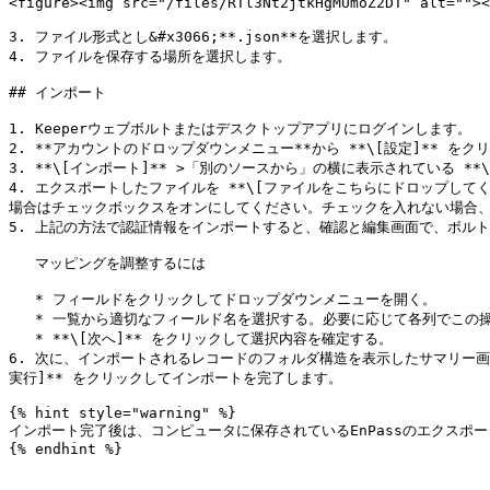
<figure><img src="/files/RTl3Nt2jtkHgMUmoZ2DT" alt=""><
3. ファイル形式とし&#x3066;**.json**を選択します。

4. ファイルを保存する場所を選択します。

## インポート

1. Keeperウェブボルトまたはデスクトップアプリにログインします。

2. **アカウントのドロップダウンメニュー**から **\[設定]** をク
3. **\[インポート]** >「別のソースから」の横に表示されている **\
4. エクスポートしたファイルを **\[ファイルをこちらにドロップし
場合はチェックボックスをオンにしてください。チェックを入れない場合、
5. 上記の方法で認証情報をインポートすると、確認と編集画面で、ボルト
   マッピングを調整するには

   * フィールドをクリックしてドロップダウンメニューを開く。

   * 一覧から適切なフィールド名を選択する。必要に応じて各列でこの操作を繰り返す。

   * **\[次へ]** をクリックして選択内容を確定する。

6. 次に、インポートされるレコードのフォルダ構造を表示したサマリー
実行]** をクリックしてインポートを完了します。

{% hint style="warning" %}

インポート完了後は、コンピュータに保存されているEnPassのエクスポー
{% endhint %}
