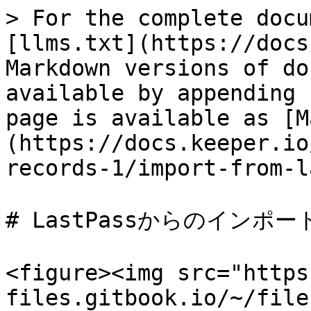
> For the complete docu
[llms.txt](https://docs
Markdown versions of do
available by appending 
page is available as [M
(https://docs.keeper.io
records-1/import-from-l
# LastPassからのインポート
<figure><img src="https
files.gitbook.io/~/file