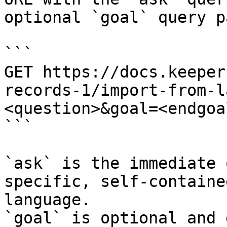
optional `goal` query p
```

GET https://docs.keeper
records-1/import-from-l
<question>&goal=<endgoal
```

`ask` is the immediate 
specific, self-containe
language.

`goal` is optional and 