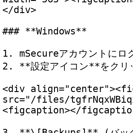
</div>

### **Windows**

1. mSecureアカウントに
2. **設定アイコン**をクリ
<div align="center"><fi
src="/files/tgfrNqxWBiq
<figcaption></figcaptio
3. **\[Backups]** (バ