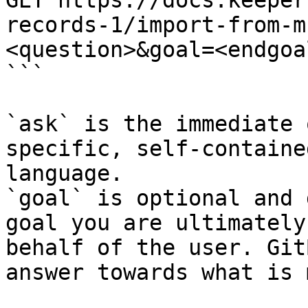
GET https://docs.keeper
records-1/import-from-m
<question>&goal=<endgoal
```

`ask` is the immediate 
specific, self-containe
language.

`goal` is optional and 
goal you are ultimately
behalf of the user. Git
answer towards what is 