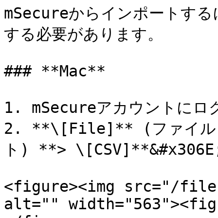
mSecureからインポート
する必要があります。

### **Mac**

1. mSecureアカウントに
2. **\[File]** (ファイル
ト) **> \[CSV]**&#x3
<figure><img src="/file
alt="" width="563"><fig