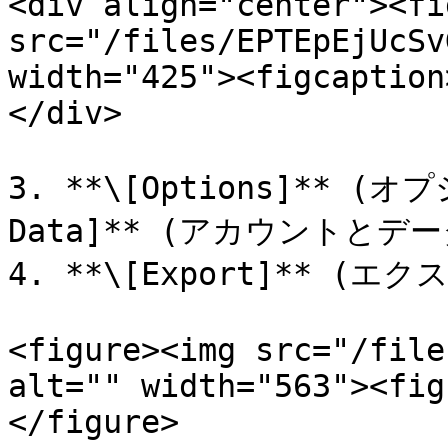
<div align="center"><fi
src="/files/EPTEpEjUcSv
width="425"><figcaption
</div>

3. **\[Options]** (オプ
Data]** (アカウントとデ
4. **\[Export]** (
<figure><img src="/file
alt="" width="563"><fig
</figure>
