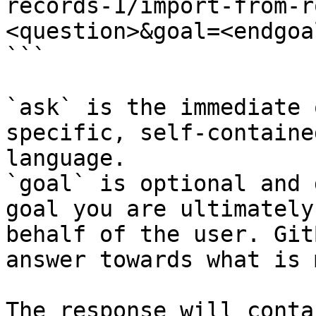
records-1/import-from-r
<question>&goal=<endgoal
```

`ask` is the immediate 
specific, self-containe
language.

`goal` is optional and 
goal you are ultimately
behalf of the user. Git
answer towards what is 
The response will conta