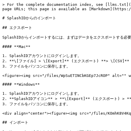
> For the complete documentation index, see [llms.txt](
page URLs; this page is available as [Markdown](https:/
# SplashIDからのインポート

## エクスポート

SplashIDからインポートするには、まずはデータをエクスポートする必要
#### **Mac**

1. SplashIDアカウントにログインします。

2. **\[ファイル] > \[Export]** (エクスポート) **> \[CSV
3. ファイルをパソコンに保存します。

<figure><img src="/files/WpSuETINCbKGEp7JcROP" alt="" w
#### **Windows**

1. SplashIDアカウントにログインします。

2. **SplashIDアイコン** > **\[Export]** (エクスポート) >
3. ファイルをパソコンに保存します。

<div align="center"><figure><img src="/files/KOmhK8V4Kq
## インポート
