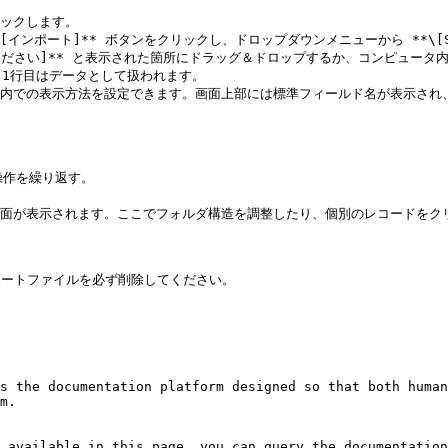
リックします。

[インポート]** ボタンをクリックし、ドロップダウンメニューから **\[Spl
てください]** と表示された箇所にドラッグ＆ドロップするか、コンピュー
1行目はデータとして扱われます。

内での表示方法を設定できます。画面上部には標準フィールド名が表示され、各K
画面が表示されます。ここでフォルダ構造を調整したり、個別のレコードをクリ
ポートファイルを必ず削除してください。

s the documentation platform designed so that both human
m.

 available in this page, you can query the documentation