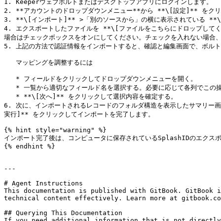
1. Keeperウェブボルトまたはデスクトップアプリにログインします。

2. **アカウントのドロップダウンメニュー**から **\[設定]** をク
3. **\[インポート]** >「別のソースから」の横に表示されている **\
4. エクスポートしたファイルを **\[ファイルをこちらにドロップし
場合はチェックボックスをオンにしてください。チェックを入れない場合、
5. 上記の方法で認証情報をインポートすると、確認と編集画面で、ボルト
   マッピングを調整するには

   * フィールドをクリックしてドロップダウンメニューを開く。

   * 一覧から適切なフィールド名を選択する。必要に応じて各列でこの操作を繰り返す。

   * **\[次へ]** をクリックして選択内容を確定する。

6. 次に、インポートされるレコードのフォルダ構造を表示したサマリー
実行]** をクリックしてインポートを完了します。

{% hint style="warning" %}

インポート完了後は、コンピュータに保存されているSplashIDのエクス
{% endhint %}

---

# Agent Instructions

This documentation is published with GitBook. GitBook i
technical content effectively. Learn more at gitbook.co
## Querying This Documentation

If you need additional information that is not directly