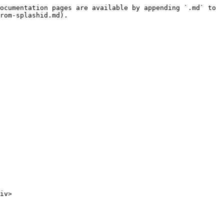
ocumentation pages are available by appending `.md` to 
rom-splashid.md).

iv>
