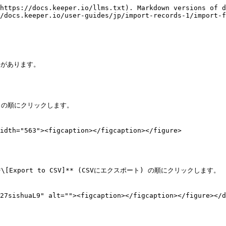
https://docs.keeper.io/llms.txt). Markdown versions of d
/docs.keeper.io/user-guides/jp/import-records-1/import-f
があります。

]** の順にクリックします。

idth="563"><figcaption></figcaption></figure>

 **\[Export to CSV]** (CSVにエクスポート) の順にクリックします。

27sishuaL9" alt=""><figcaption></figcaption></figure></d