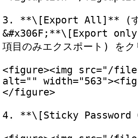
3. **\[Export All]
&#x306F;**\[Export on
項目のみエクスポート) をク
<figure><img src="/file
alt="" width="563"><fig
</figure>

4. **\[Sticky Passwor