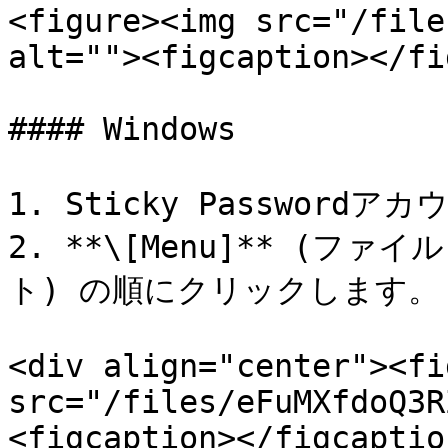
<figure><img src="/file
alt=""><figcaption></fi
#### Windows

1. Sticky Password
2. **\[Menu]** (ファイル
ト) の順にクリックします。

<div align="center"><fi
src="/files/eFuMXfdoQ3R
<figcaption></figcaptio