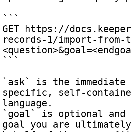
```

GET https://docs.keeper
records-1/import-from-t
<question>&goal=<endgoal
```

`ask` is the immediate 
specific, self-containe
language.

`goal` is optional and 
goal you are ultimately