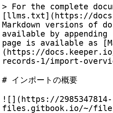
> For the complete docu
[llms.txt](https://docs
Markdown versions of do
available by appending 
page is available as [M
(https://docs.keeper.io
records-1/import-overvi
# インポートの概要

![](https://2985347814-
files.gitbook.io/~/file