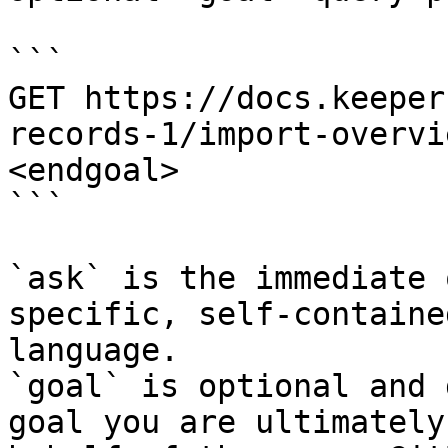
```

GET https://docs.keeper
records-1/import-overvi
<endgoal>

```

`ask` is the immediate 
specific, self-containe
language.

`goal` is optional and 
goal you are ultimately