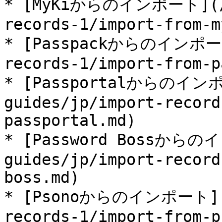
* [MyKiからのインポート](/us
records-1/import-from-m
* [Passpackからのインポート]
records-1/import-from-p
* [Passportalからのインポ
guides/jp/import-record
passportal.md)

* [Password Bossからの
guides/jp/import-record
boss.md)

* [Psonoからのインポート](/u
records-1/import-from-p