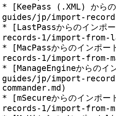
* [KeePass (.XML) か
guides/jp/import-record
* [LastPassからのインポート]
records-1/import-from-l
* [MacPassからのインポート](
records-1/import-from-m
* [ManageEngineからのイ
guides/jp/import-record
commander.md)

* [mSecureからのインポート](
records-1/import-from-m