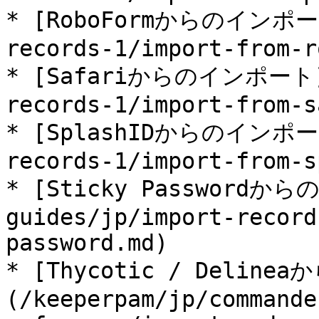
* [RoboFormからのインポート]
records-1/import-from-r
* [Safariからのインポート](/
records-1/import-from-s
* [SplashIDからのインポート]
records-1/import-from-s
* [Sticky Passwordか
guides/jp/import-record
password.md)

* [Thycotic / Delin
(/keeperpam/jp/commande