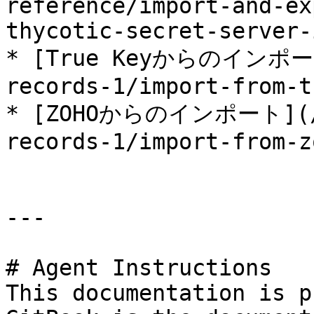
reference/import-and-ex
thycotic-secret-server-
* [True Keyからのインポート]
records-1/import-from-t
* [ZOHOからのインポート](/us
records-1/import-from-z
---

# Agent Instructions

This documentation is p