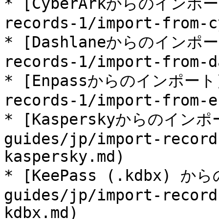
* [CyberArkからのインポート]
records-1/import-from-c
* [Dashlaneからのインポート]
records-1/import-from-d
* [Enpassからのインポート](/
records-1/import-from-e
* [Kasperskyからのインポー
guides/jp/import-record
kaspersky.md)

* [KeePass (.kdbx) 
guides/jp/import-record
kdbx.md)
