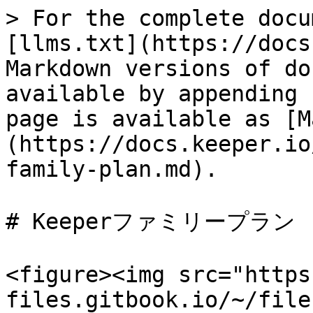
> For the complete docu
[llms.txt](https://docs
Markdown versions of do
available by appending 
page is available as [M
(https://docs.keeper.io
family-plan.md).

# Keeperファミリープラン

<figure><img src="https
files.gitbook.io/~/file