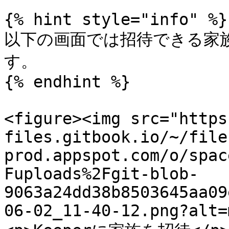
{% hint style="info" %}

以下の画面では招待できる家
す。

{% endhint %}

<figure><img src="https
files.gitbook.io/~/file
prod.appspot.com/o/spac
Fuploads%2Fgit-blob-
9063a24dd38b8503645aa09
06-02_11-40-12.png?alt=