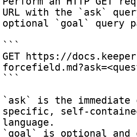
Perform an HTTP GET req
URL with the `ask` quer
optional `goal` query p
```

GET https://docs.keeper
forcefield.md?ask=<ques
```

`ask` is the immediate 
specific, self-containe
language.

`goal` is optional and 