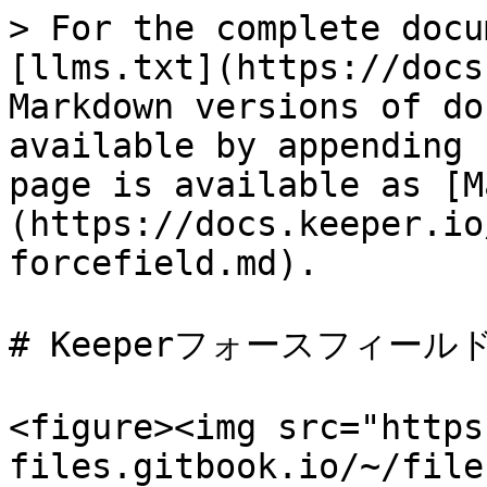
> For the complete docu
[llms.txt](https://docs
Markdown versions of do
available by appending 
page is available as [M
(https://docs.keeper.io
forcefield.md).

# Keeperフォースフィールド
<figure><img src="https
files.gitbook.io/~/file