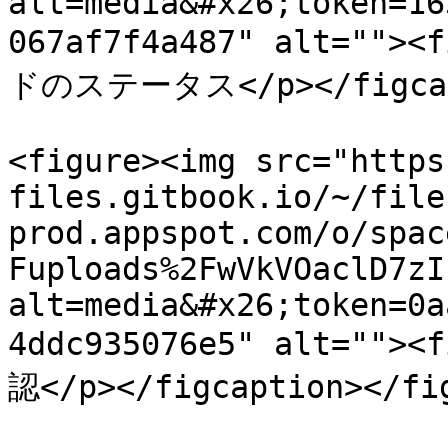
alt=media&#x26;token=16
067af7f4a487" alt=""
ドのステータス</p></figcapt
<figure><img src="https
files.gitbook.io/~/file
prod.appspot.com/o/spac
Fuploads%2FwVkVOaclD7zI
alt=media&#x26;token=0a
4ddc935076e5" alt=""
認</p></figcaption></fig