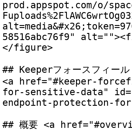
prod.appspot.com/o/spac
Fuploads%2FlAWC6wrtOg03
alt=media&#x26;token=97
58516abc76f9" alt=""><f
</figure>

## Keeperフォースフィール
<a href="#keeper-forcef
for-sensitive-data" id=
endpoint-protection-for
## 概要 <a href="#overvi