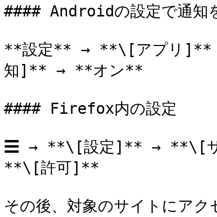
#### Androidの設定で通
**設定** → **\[アプリ]** →
知]** → **オン**

#### Firefox内の設定

☰ → **\[設定]** → **\[
**\[許可]**

その後、対象のサイトにアク