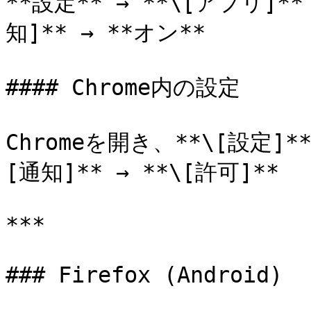
**設定** → **\[アプリ]** →
知]** → **オン**

#### Chrome内の設定

Chromeを開き、**\[設定]**
[通知]** → **\[許可]**

***

### Firefox (Android)
