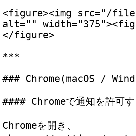
<figure><img src="/file
alt="" width="375"><fig
</figure>

***

### Chrome(macOS / Wind
#### Chromeで通知を許可す
Chromeを開き、