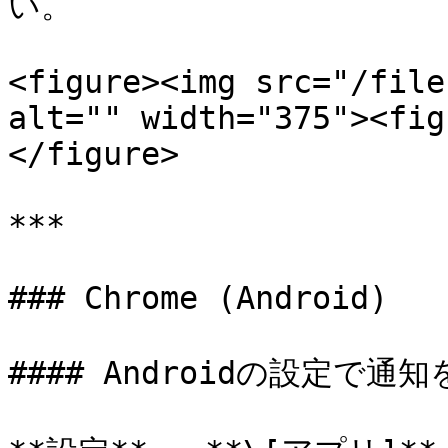
い。

<figure><img src="/file
alt="" width="375"><fig
</figure>

***

### Chrome (Android)

#### Androidの設定で通