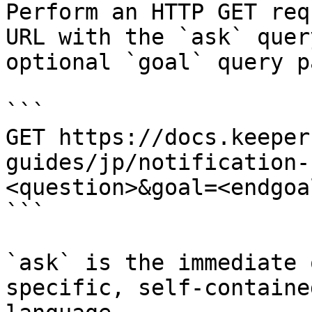
Perform an HTTP GET req
URL with the `ask` quer
optional `goal` query p
```

GET https://docs.keeper
guides/jp/notification-
<question>&goal=<endgoal
```

`ask` is the immediate 
specific, self-containe