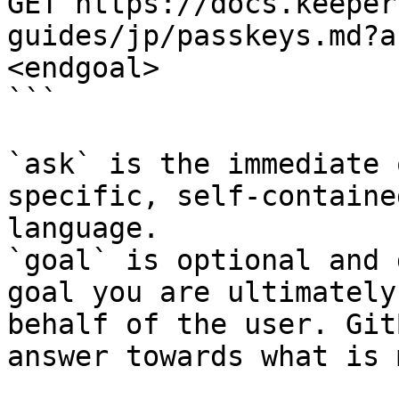
GET https://docs.keeper
guides/jp/passkeys.md?a
<endgoal>

```

`ask` is the immediate 
specific, self-containe
language.

`goal` is optional and 
goal you are ultimately
behalf of the user. Git
answer towards what is 