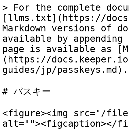
> For the complete docu
[llms.txt](https://docs
Markdown versions of do
available by appending 
page is available as [M
(https://docs.keeper.io
guides/jp/passkeys.md).

# パスキー

<figure><img src="/file
alt=""><figcaption></fi