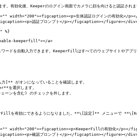
替えます。有効化後、Keeperのログイン画面でカメラに顔を向けると認証されま
alt="" width="200"><figcaption><p>生体認証ログインの有効化</p></fi
<figcaption><p>認証プロンプト</p></figcaption></figure></div>
" %}

able-keeperfill"></a>

ワードを自動入力できます。KeeperFillはすべてのウェブサイトやアプリ 
動入力]** がオンになっていることを確認します。

r**を選択します。

ェーンを含む) のチェックを外します。

Fillを有効にできるようになりました。**\[設定]** メニューで **\[Ke
t="" width="200"><figcaption><p>KeeperFillの有効化</p></fig
<figcaption><p>確認プロンプト</p></figcaption></figure></div>