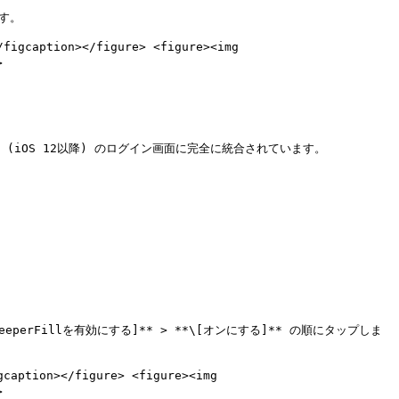
す。

gcaption></figure> <figure><img 


(iOS 12以降) のログイン画面に完全に統合されています。

eperFillを有効にする]** > **\[オンにする]** の順にタップしま
caption></figure> <figure><img 

