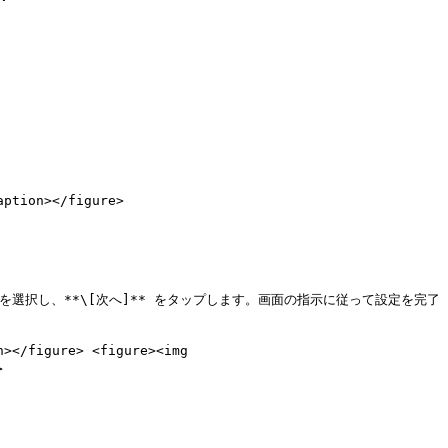
tion></figure>

方法を選択し、**\[次へ]** をタップします。画面の指示に従って設定を完了
></figure> <figure><img 

