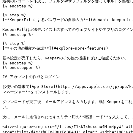
最初のレコードを作成し、フォルダやサブフォルダを使ってボルトを整理し
{% endstep %}

{% step %}

[**KeeperFillによるパスワードの自動入力**](#enable-keeperfill
KeeperFillはiOSデバイス上のすべてのウェブサイトやアプリのログ
{% endstep %}

{% step %}

[**その他の機能を確認**](#explore-more-features)

基本設定が完了したら、Keeperのその他の機能もぜひご確認ください。

{% endstep %}

{% endstepper %}

## アカウントの作成とログイン

お使いの端末で[App Store](https://apps.apple.com/jp/app/k
マネージャー**をインストールします。

ダウンロードが完了後、メールアドレスを入力します。既にKeeperをご
い。

次に、メールに送信されたセキュリティ用の**確認コード**を入力して
<div><figure><img src="/files/I1kkIxhdxchu4Mim4pyW" 
src="/files/dAe2zhEFeJRuzEoBP4UJ" alt="" width="188">