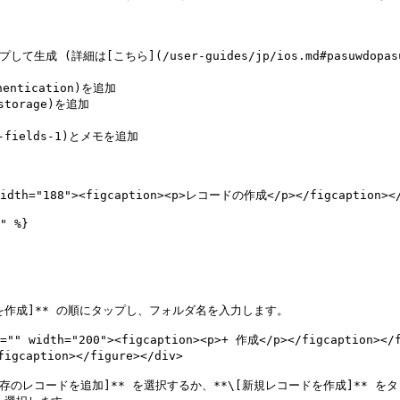
(詳細は[こちら](/user-guides/jp/ios.md#pasuwdopasufu
hentication)を追加

storage)を追加

m-fields-1)とメモを追加

 width="188"><figcaption><p>レコードの作成</p></figcaption></
" %}

ダを作成]** の順にタップし、フォルダ名を入力します。

t="" width="200"><figcaption><p>+ 作成</p></figcaption></f
gcaption></figure></div>

[既存のレコードを追加]** を選択するか、**\[新規レコードを作成]**