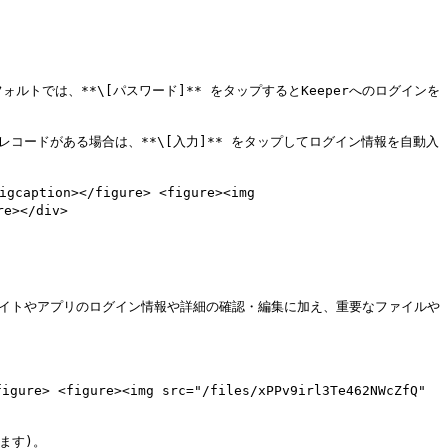
トでは、**\[パスワード]** をタップするとKeeperへのログインを
レコードがある場合は、**\[入力]** をタップしてログイン情報を自動入
caption></figure> <figure><img 
e></div>

ブサイトやアプリのログイン情報や詳細の確認・編集に加え、重要なファイルや
igure> <figure><img src="/files/xPPv9irl3Te462NWcZfQ" 
す)。
