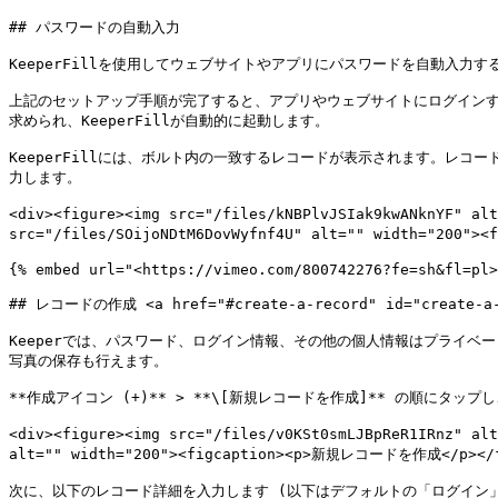
## パスワードの自動入力

KeeperFillを使用してウェブサイトやアプリにパスワードを自動入力す
上記のセットアップ手順が完了すると、アプリやウェブサイトにログインする際
求められ、KeeperFillが自動的に起動します。

KeeperFillには、ボルト内の一致するレコードが表示されます。レコ
力します。

<div><figure><img src="/files/kNBPlvJSIak9kwANknYF" 
src="/files/SOijoNDtM6DovWyfnf4U" alt="" width="200"
{% embed url="<https://vimeo.com/800742276?fe=sh&fl=pl>
## レコードの作成 <a href="#create-a-record" id="create-a-r
Keeperでは、パスワード、ログイン情報、その他の個人情報はプライベ
写真の保存も行えます。

**作成アイコン (+)** > **\[新規レコードを作成]** の順にタッ
<div><figure><img src="/files/v0KSt0smLJBpReR1IRnz" al
alt="" width="200"><figcaption><p>新規レコードを作成</p></fi
次に、以下のレコード詳細を入力します (以下はデフォルトの「ログイン