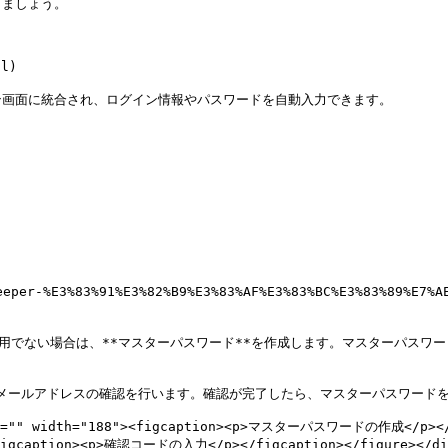
ましょう。

)

イン画面に統合され、ログイン情報やパスワードを自動入力できます。

eeper-%E3%83%91%E3%82%B9%E3%83%AF%E3%83%BC%E3%83%89%
利用でない場合は、**マスターパスワード**を作成します。マスターパスワー
、メールアドレスの確認を行います。確認が完了したら、マスターパスワードを
alt="" width="188"><figcaption><p>マスターパスワードの作成</p></fi
<figcaption><p>確認コードの入力</p></figcaption></figure></div