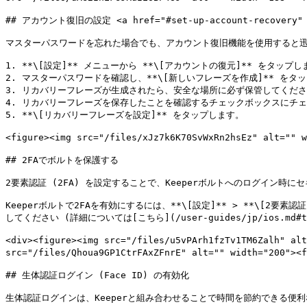
## アカウント復旧の設定 <a href="#set-up-account-recovery" id
マスターパスワードを忘れた場合でも、アカウント復旧機能を使用すると迅
1. **\[設定]** メニューから **\[アカウントの復元]** をタップし
2. マスターパスワードを確認し、**\[新しいフレーズを作成]** をタッ
3. リカバリーフレーズが生成されたら、安全な場所に必ず保管してくださ
4. リカバリーフレーズを保存したことを確認するチェックボックスにチェ
5. **\[リカバリーフレーズを設定]** をタップします。

<figure><img src="/files/xJz7k6K70SvWxRn2hsEz" alt="
## 2FAでボルトを保護する

2要素認証 (2FA) を設定することで、Keeperボルトへのログイン時に
Keeperボルトで2FAを有効にするには、**\[設定]** > **\[
してください (詳細については[こちら](/user-guides/jp/ios.md#t
<div><figure><img src="/files/u5vPArh1fzTv1TM6Zalh" al
src="/files/Qhoua9GP1CtrFAxZFnrE" alt="" width="200">
## 生体認証ログイン (Face ID) の有効化

生体認証ログインは、Keeperと組み合わせることで時間を節約できる便利な機