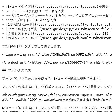
* [レコードタイプ](/user-guides/jp/record-types.md)を選択

* メールアドレスまたはユーザー名を入力

* **パスワード/パスキー**を入力するか、**サイコロアイコン**をタップして生成 
* **ウェブサイトアドレス**を入力

* [2要素認証コード](/user-guides/jp/ios.md#two-factor-aut
* [ファイルまたは写真](/user-guides/jp/ios.md#secure-file-
* [文書をスキャン](/user-guides/jp/ios.md#sukyan-ios-13)

* [カスタムフィールド](/user-guides/jp/web-vault.md#custo
**\[保存]** をタップして終了します。

<figure><img src="/files/XONhiPu7Smar0UFZmzPs" alt=""
{% embed url="<https://vimeo.com/850997743?fe=sh&fl=pl>
## フォルダの作成

フォルダやサブフォルダを使って、レコードを簡単に整理できます。

フォルダを作成するには、**作成アイコン (+)** > **\[新規フォル
<div><figure><img src="/files/v0KSt0smLJBpReR1IRnz" al
alt="" width="200"><figcaption><p>新規フォルダを作成</p></fi
レコードを追加するには、フォルダを開いて **+** をタップし、**\