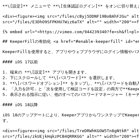
**\[設定]** メニューで **\[生体認証ログイン]** をオンに切り
<div><figure><img src="/files/cByj5DDNF19BoBAhF2Gu" 
src="/files/E3DhO9SFPKHU7Wiz6aTX" alt="" width="200">
{% embed url="<https://vimeo.com/944239340?fe=sh&fl=pl>
## KeeperFillの有効化 <a href="#enable-keeperfill" id="en
KeeperFillを使用すると、アプリやウェブブラウザにログイン情報やパス
#### iOS 17以前

1. 端末の **\[設定]** アプリを開きます。

2. 下にスクロールして **\[パスワード]** を選択します。

3. **\[パスワードオプション]** をタップし、**\[パスワードを自
4. 「入力を許可」と「次を使用して検証コードを設定」の両方で**Keepe
5. 表示される指示に従い、他のすべてのパスワードマネージャー (キーチ
#### iOS 18以降

iOS 18のアップデートにより、KeeperアプリからワンステップでKeeper
す。

<div><figure><img src="/files/TreDRWhKGOW5Tn8gNtkR" al
src="/files/zkUEjkHqkzPCB4QRRKGG" alt="" width="200">