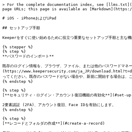
> For the complete documentation index, see [llms.txt](
page URLs; this page is available as [Markdown](https:/
# iOS - iPhoneおよびiPad

## セットアップ手順

Keeperをすぐに使い始めるために役立つ重要なセットアップ手順と主な機
{% stepper %}

{% step %}

**パスワードのインポート**

既存のログイン情報を、ブラウザ、ファイル、または他のパスワードマネージャーから
(https://www.keepersecurity.com/ja_JP/download.h
ってください。既存のパスワードがない場合や、新規に開始する場合は、こ
{% endstep %}

{% step %}

[**セキュリティ・ログイン・アカウント復旧機能の有効化**](#set-up-acc
2要素認証 (2FA)、アカウント復旧、Face IDを有効にします。

{% endstep %}

{% step %}

[**レコードとフォルダの作成**](#create-a-record)
