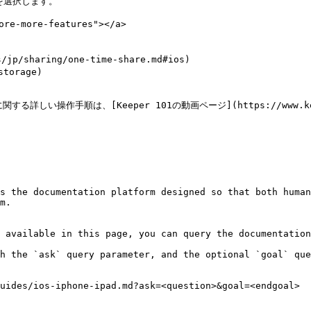
を選択します。

e-more-features"></a>

sharing/one-time-share.md#ios)

torage)

操作手順は、[Keeper 101の動画ページ](https://www.keeperse
s the documentation platform designed so that both human
m.

 available in this page, you can query the documentation
h the `ask` query parameter, and the optional `goal` que
uides/ios-iphone-ipad.md?ask=<question>&goal=<endgoal>
