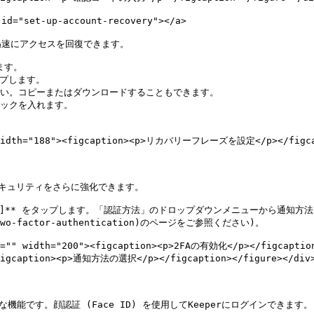
="set-up-account-recovery"></a>

速にアクセスを回復できます。

ます。

プします。

い。コピーまたはダウンロードすることもできます。

ックを入れます。

" width="188"><figcaption><p>リカバリーフレーズを設定</p></figcap
セキュリティをさらに強化できます。

2要素認証]** をタップします。「認証方法」のドロップダウンメニューから通知
wo-factor-authentication)のページをご参照ください)。

t="" width="200"><figcaption><p>2FAの有効化</p></figcaption
<figcaption><p>通知方法の選択</p></figcaption></figure></div>
能です。顔認証 (Face ID) を使用してKeeperにログインできます。
