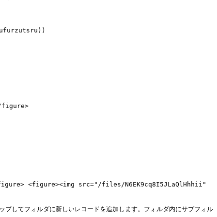
rzutsru))

figure>

igure> <figure><img src="/files/N6EK9cq8I5JLaQlHhhii" 
 をタップしてフォルダに新しいレコードを追加します。フォルダ内にサブフォル