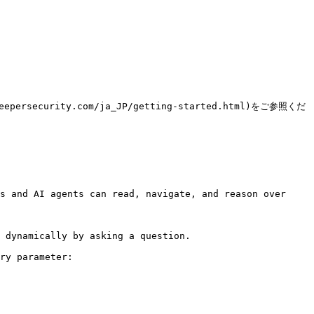
curity.com/ja_JP/getting-started.html)をご参照くだ
s and AI agents can read, navigate, and reason over 
 dynamically by asking a question.

ry parameter:
