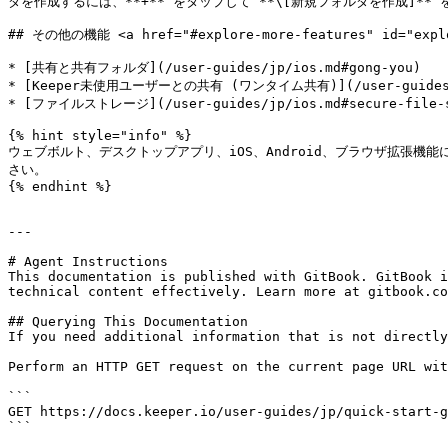
ダを作成するには、**+** をタップして **\[新規フォルダを作成]** 
## その他の機能 <a href="#explore-more-features" id="explor
* [共有と共有フォルダ](/user-guides/jp/ios.md#gong-you)

* [Keeper未使用ユーザーとの共有 (ワンタイム共有)](/user-guides/jp/
* [ファイルストレージ](/user-guides/jp/ios.md#secure-file-s
{% hint style="info" %}

ウェブボルト、デスクトップアプリ、iOS、Android、ブラウザ拡張機能に関する詳しい
さい。

{% endhint %}

---

# Agent Instructions

This documentation is published with GitBook. GitBook i
technical content effectively. Learn more at gitbook.co
## Querying This Documentation

If you need additional information that is not directly
Perform an HTTP GET request on the current page URL wit
```

GET https://docs.keeper.io/user-guides/jp/quick-start-g
```
