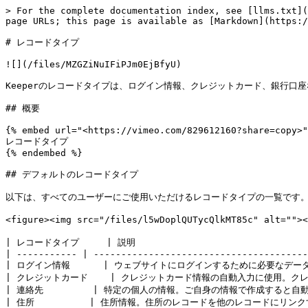
> For the complete documentation index, see [llms.txt](
page URLs; this page is available as [Markdown](https:/
# レコードタイプ

![](/files/MZGZiNuIFiPJm0EjBfyU)

Keeperのレコードタイプは、ログイン情報、クレジットカード、銀行口
## 概要

{% embed url="<https://vimeo.com/829612160?share=copy>"
レコードタイプ

{% endembed %}

## デフォルトのレコードタイプ

以下は、すべてのユーザーにご使用いただけるレコードタイプの一覧です。
<figure><img src="/files/l5wDoplQUTycQlkMT85c" al
| レコードタイプ     | 説明                                  
| ----------- | ---------------------------------------
| ログイン情報      | ウェブサイトにログインするために必要なデータセット。   
| クレジットカード    | クレジットカード情報の自動入力に使用。ク
| 連絡先         | 特定の個人の情報。ご自身の情報で作成すると自動入力できま
| 住所          | 住所情報。住所のレコードを他のレコードにリンクする