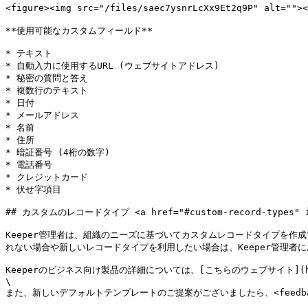
<figure><img src="/files/saec7ysnrLcXx9Et2q9P" alt="
**使用可能なカスタムフィールド**

* テキスト

* 自動入力に使用するURL (ウェブサイトアドレス)

* 秘密の質問と答え

* 複数行のテキスト

* 日付

* メールアドレス

* 名前

* 住所

* 暗証番号 (4桁の数字)

* 電話番号

* クレジットカード

* 伏せ字項目

## カスタムのレコードタイプ <a href="#custom-record-types" id=
Keeper管理者は、組織のニーズに基づいてカスタムレコードタイプを
れない場合や新しいレコードタイプを利用したい場合は、Keeper管理者に
Keeperのビジネス向け製品の詳細については、[こちらのウェブサイト](https:/
\

また、新しいデフォルトテンプレートのご提案がございましたら、<feedback@