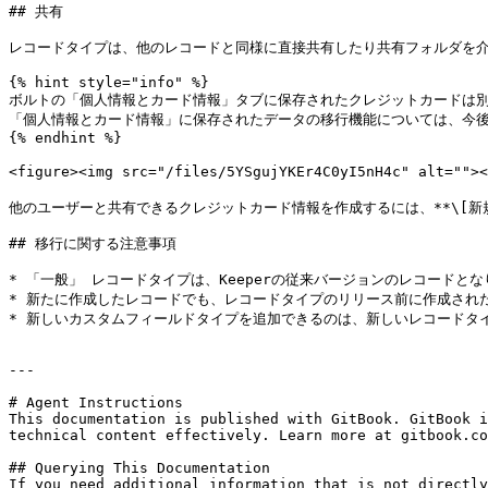
## 共有

レコードタイプは、他のレコードと同様に直接共有したり共有フォルダを介
{% hint style="info" %}

ボルトの「個人情報とカード情報」タブに保存されたクレジットカードは
「個人情報とカード情報」に保存されたデータの移行機能については、今後
{% endhint %}

<figure><img src="/files/5YSgujYKEr4C0yI5nH4c" alt="
他のユーザーと共有できるクレジットカード情報を作成するには、**\[新規作成
## 移行に関する注意事項

* 「一般」 レコードタイプは、Keeperの従来バージョンのレコードとな
* 新たに作成したレコードでも、レコードタイプのリリース前に作成され
* 新しいカスタムフィールドタイプを追加できるのは、新しいレコードタイ
---

# Agent Instructions

This documentation is published with GitBook. GitBook i
technical content effectively. Learn more at gitbook.co
## Querying This Documentation

If you need additional information that is not directly