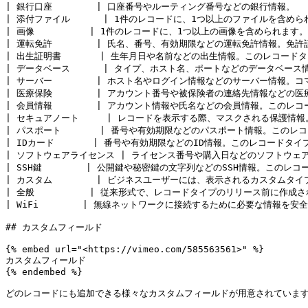
| 銀行口座        | 口座番号やルーティング番号などの銀行情報。          
| 添付ファイル      | 1件のレコードに、1つ以上のファイルを含められます。   
| 画像          | 1件のレコードに、1つ以上の画像を含められます。       
| 運転免許        | 氏名、番号、有効期限などの運転免許情報。免許証の
| 出生証明書       | 生年月日や名前などの出生情報。このレコードタ
| データベース      | タイプ、ホスト名、ポートなどのデータベー
| サーバー        | ホスト名やログイン情報などのサーバー情報。
| 医療保険        | アカウント番号や被保険者の連絡先情報などの医療保険情報。 
| 会員情報        | アカウント情報や氏名などの会員情報。このレ
| セキュアノート     | レコードを表示する際、マスクされる保護情報。マスクは
| パスポート       | 番号や有効期限などのパスポート情報。この
| IDカード       | 番号や有効期限などのID情報。このレコードタイ
| ソフトウェアライセンス | ライセンス番号や購入日などのソフトウェアライセンス情報
| SSH鍵        | 公開鍵や秘密鍵の文字列などのSSH情報。このレ
| カスタム        | ビジネスユーザーには、表示されるカスタムタイプから選ん
| 全般          | 従来形式で、レコードタイプのリリース前に作成されたレコ
| WiFi        | 無線ネットワークに接続するために必要な情報を安全に
## カスタムフィールド

{% embed url="<https://vimeo.com/585563561>" %}

カスタムフィールド

{% endembed %}

どのレコードにも追加できる様々なカスタムフィールドが用意されています