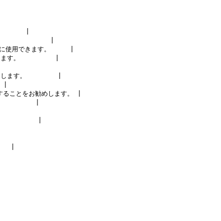
    |

        |

用できます。     |

         |

。        |

|

ることをお勧めします。 |

      |

      |

 |
